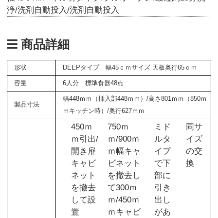
浄/洗剤自動投入/洗剤自動投入
商品詳細
形状
DEEPタイプ 幅45ｃｍサイズ 天板奥行65ｃｍ
容量
6人分 標準食器48点
幅448ｍｍ（挿入部448ｍｍ）/高さ801ｍｍ（850ｍ
製品寸法
ｍキッチン時）/奥行627ｍｍ
450ｍ
750ｍ
ミド
同サ
ｍ引出/
ｍ/900ｍ
ルタ
イズ
開き扉
ｍ幅キャ
イプ
の交
キャビ
ビネット
で下
換
ネット
を撤去し
部に
を撤去
て300ｍ
引き
して設
ｍ/450ｍ
出し
置
ｍキャビ
があ