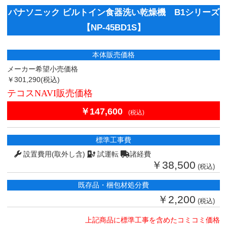
パナソニック ビルトイン食器洗い乾燥機 B1シリーズ
【NP-45BD1S】
本体販売価格
メーカー希望小売価格
￥301,290
(税込)
テコスNAVI販売価格
￥147,600
(税込)
標準工事費
設置費用(取外し含)
試運転
諸経費
￥38,500
(税込)
既存品・梱包材処分費
￥2,200
(税込)
上記商品に標準工事を含めたコミコミ価格