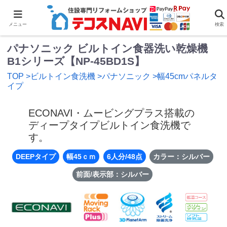
0
メニュー
検索
パナソニック ビルトイン食器洗い乾燥機
B1シリーズ【NP-45BD1S】
TOP
>ビルトイン食洗機
>パナソニック
>幅45cmパネルタ
イプ
ECONAVI・ムービングプラス搭載の
ディープタイプビルトイン食洗機で
す。
DEEPタイプ
幅45ｃｍ
6人分/48点
カラー：シルバー
前面/表示部：シルバー