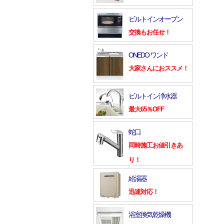
ビルトインオーブン
交換もお任せ！
ONEDO ワンド
大家さんにおススメ！
ビルトイン浄水器
最大65％OFF
蛇口
同時施工お値引きあ
り！
給湯器
迅速対応！
浴室換気乾燥機