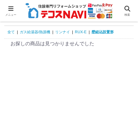
0
メニュー
検索
全て
|
ガス給湯器/熱源機
|
リンナイ
|
RUX-E
|
壁組込設置形
お探しの商品は見つかりませんでした