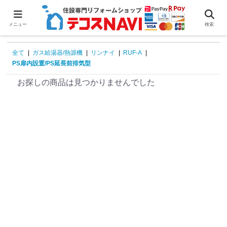
0
メニュー
検索
全て
|
ガス給湯器/熱源機
|
リンナイ
|
RUF-A
|
PS扉内設置/PS延長前排気型
お探しの商品は見つかりませんでした