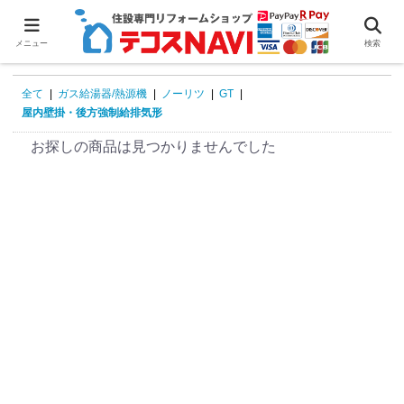
0
メニュー
検索
全て
|
ガス給湯器/熱源機
|
ノーリツ
|
GT
|
屋内壁掛・後方強制給排気形
お探しの商品は見つかりませんでした