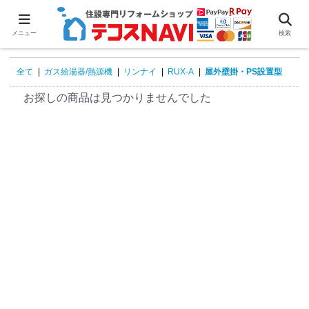
0
メニュー
検索
全て
|
ガス給湯器/熱源機
|
リンナイ
|
RUX-A
|
屋外壁掛・PS設置型
お探しの商品は見つかりませんでした