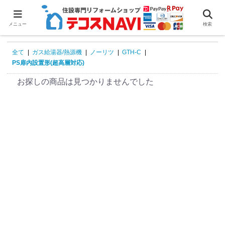
0
メニュー
検索
全て
|
ガス給湯器/熱源機
|
ノーリツ
|
GTH-C
|
PS扉内設置形(超高層対応)
お探しの商品は見つかりませんでした