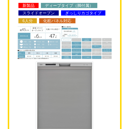
新製品
ディープタイプ（脚付属）
スライドオープン
ぎっしりカゴタイプ
6人分
化粧パネル対応