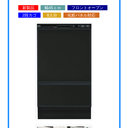
新製品
幅45ｃｍ
フロントオープン
2段カゴ
8人分
化粧パネル対応