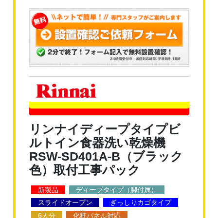
リンナイディープタイプビ
ルトイン食器洗い乾燥機
RSW-SD401A-B（ブラック
色）取付工事パック
新製品
ディープタイプ（脚付属）
スライドオープン
ぎっしりカゴタイプ
6人分
化粧パネル対応