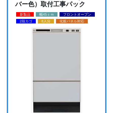
バー色）取付工事パック
新製品
幅45ｃｍ
フロントオープン
2段カゴ
8人分
化粧パネル対応