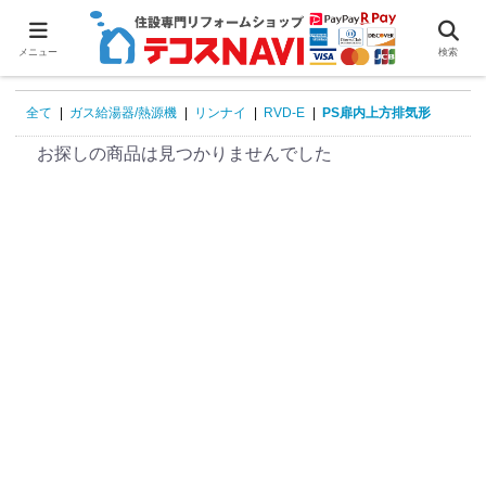
0
メニュー
検索
全て
|
ガス給湯器/熱源機
|
リンナイ
|
RVD-E
|
PS扉内上方排気形
お探しの商品は見つかりませんでした