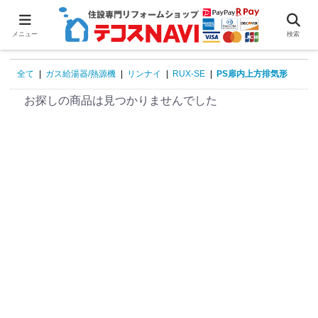
0
メニュー
検索
全て
|
ガス給湯器/熱源機
|
リンナイ
|
RUX-SE
|
PS扉内上方排気形
お探しの商品は見つかりませんでした