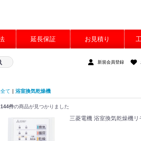
法
延長保証
お見積り
新規会員登録
全て
|
浴室換気乾燥機
144件
の商品が見つかりました
三菱電機 浴室換気乾燥機リモ