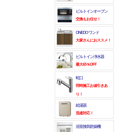
ビルトインオーブン
交換もお任せ！
ONEDO ワンド
大家さんにおススメ！
ビルトイン浄水器
最大65％OFF
蛇口
同時施工お値引きあ
り！
給湯器
迅速対応！
浴室換気乾燥機