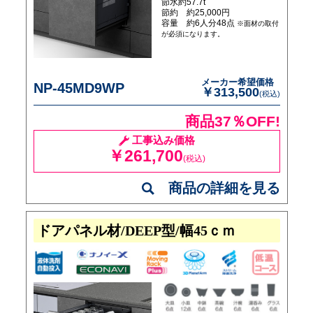
節水約57.7t
節約 約25,000円
容量 約6人分48点
※面材の取付
が必須になります。
メーカー希望価格
NP-45MD9WP
￥313,500
(税込)
商品37％OFF!
工事込み価格
￥261,700
(税込)
商品の詳細を見る
ドアパネル材/DEEP型/幅45ｃｍ