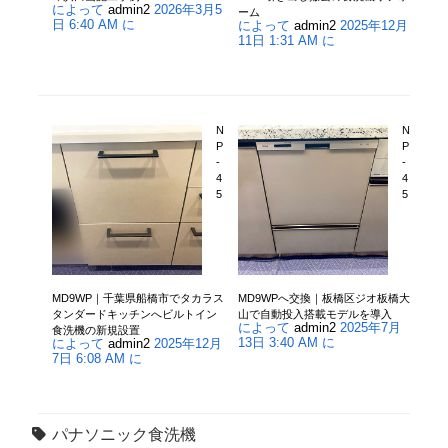
によって
admin2
2026年3月5
ーム
日 6:40 AM に
によって
admin2
2025年12月
11日 1:31 AM に
N
N
P
P
-
-
4
4
5
5
MD9WP｜千葉県船橋市でタカラス
MD9WPへ交換｜板橋区ジオ板橋大
タンダードキッチンへビルトイン
山で自動投入搭載モデルを導入
によって
admin2
2025年7月
食洗機の新規設置
13日 3:40 AM に
によって
admin2
2025年12月
7日 6:08 AM に
パナソニック食洗機