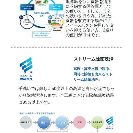
風運転を行い食器を清潔
に収納する保管庫として
の使い方、そして、まと
め洗いを行う為、汚れた
食器を収納する場合にナ
ノイーXボタンを押して臭
いを抑える使い方、2通り
の使用が可能です。
ストリーム除菌洗浄
高温・高圧水流で洗浄。
同時に除菌も出来るスト
リーム除菌洗浄。
手洗いでは難しい50度以上の高温と高圧水流でしっ
かり除菌洗浄します。全工程における除菌試験結果
は99％以上です。