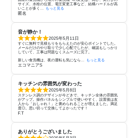
サイズ、水栓の位置、電圧変更工事など、結構ハードルが高
いことが多く
もっと見る
匿名
音が静か！
2025年5月11日
すぐに無料で見積もりをもらえたのが安心ポイントでした。
メールだけのやり取りで少し心配でしたが、確認もしっかり
していて、工事は問題なくスムーズに完了。
新しい食洗機は、夜の運転も気になら
もっと見る
エコマニアS
キッチンの雰囲気が変わった
2025年5月8日
ステンレス調のデザインが今どきで、キッチン全体の雰囲気
がアップ。操作パネルもシンプルで使いやすく、設置後は友
人から「おしゃれ！」と褒められることが増えました。満足
度◎。思い切って交換してよかったです！
F.T
ありがとうございました
2025年5月3日