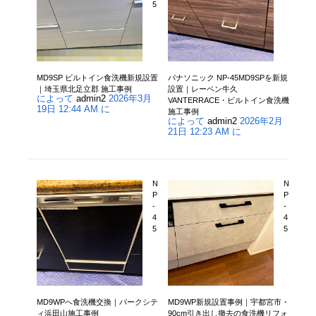
5
MD9SP ビルトイン食洗機新規設置
パナソニック NP-45MD9SPを新規
｜埼玉県北足立郡 施工事例
設置｜レーベン牛久
によって
admin2
2026年3月
VANTERRACE・ビルトイン食洗機
19日 12:44 AM に
施工事例
によって
admin2
2026年2月
21日 12:23 AM に
N
N
P
P
-
-
4
4
5
5
MD9WPへ食洗機交換｜パークシテ
MD9WP新規設置事例｜宇都宮市・
ィ浜田山施工事例
90cm引き出し撤去の食洗機リフォ