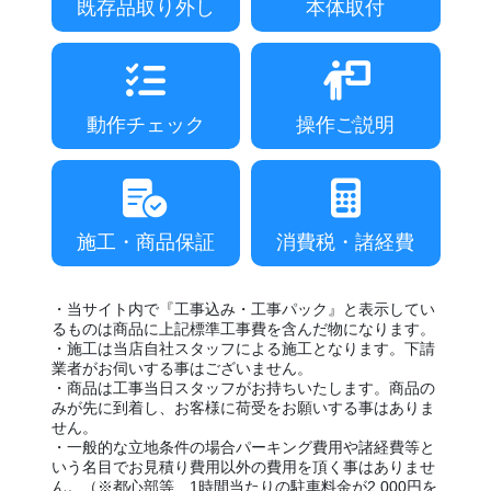
既存品取り外し
本体取付
動作チェック
操作ご説明
施工・商品保証
消費税・諸経費
・当サイト内で『工事込み・工事パック』と表示してい
るものは商品に上記標準工事費を含んだ物になります。
・施工は当店自社スタッフによる施工となります。下請
業者がお伺いする事はございません。
・商品は工事当日スタッフがお持ちいたします。商品の
みが先に到着し、お客様に荷受をお願いする事はありま
せん。
・一般的な立地条件の場合パーキング費用や諸経費等と
いう名目でお見積り費用以外の費用を頂く事はありませ
ん。（※都心部等、1時間当たりの駐車料金が2,000円を