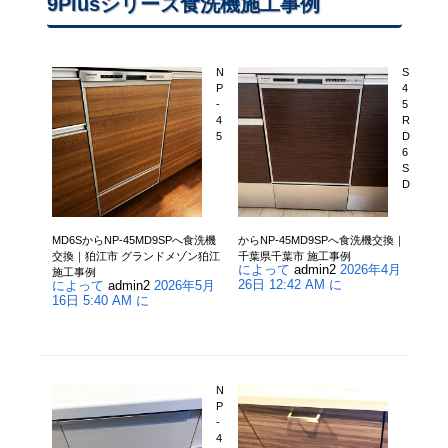
9Plusシリーズ食洗機施工事例
N
S
P
4
-
5
4
R
5
D
6
S
D
MD6SからNP-45MD9SPへ食洗機
からNP-45MD9SPへ食洗機交換｜
交換｜狛江市 グランドメゾン狛江
千葉県千葉市 施工事例
によって
admin2
2026年4月
施工事例
26日 12:42 AM に
によって
admin2
2026年5月
16日 5:40 AM に
N
P
-
4