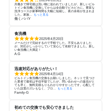
共働きで帰宅後は洗い物に追われていましたが、新しいビル
トイン食洗機に交換してからは全自動でピカピカに。豊富な
洗浄コースが家事時間を大幅に短縮し、夜の余裕が生まれま
した。家族
もっと見る
働くパパY
食洗機
2025年4月20日
メールだけで完結するので手軽でした。不安もありました
が、対応がしっかりしていて安心して依頼できました。新し
い食洗機に大満足！
A.G
迅速対応がありがたい！
2025年4月14日
ビルトイン食洗機の交換をお願いしました。ネットで見つけ
た業者で最初は半信半疑でしたが、問い合わせへの返信がと
ても早く、無料見積もりもわかりやすかったです。心配して
いた設置のズレもなく、プロ
もっと見る
Family-G
初めての交換でも安心できました