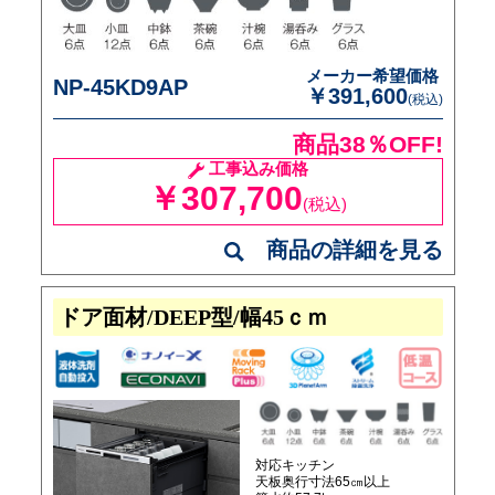
メーカー希望価格
NP-45KD9AP
￥391,600
(税込)
商品38％OFF!
工事込み価格
￥307,700
(税込)
商品の詳細を見る
ドア面材/DEEP型/幅45ｃｍ
対応キッチン
天板奥行寸法65㎝以上