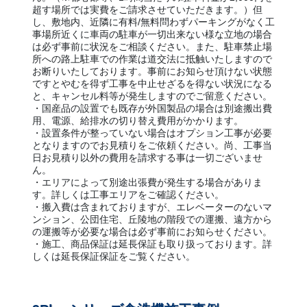
超す場所では実費をご請求させていただきます。）但
し、敷地内、近隣に有料/無料問わずパーキングがなく工
事場所近くに車両の駐車が一切出来ない様な立地の場合
は必ず事前に状況をご相談ください。また、駐車禁止場
所への路上駐車での作業は道交法に抵触いたしますので
お断りいたしております。事前にお知らせ頂けない状態
ですとやむを得ず工事を中止せざるを得ない状況になる
と、キャンセル料等が発生しますのでご留意ください。
・国産品の設置でも既存が外国製品の場合は別途搬出費
用、電源、給排水の切り替え費用がかかります。
・設置条件が整っていない場合はオプション工事が必要
となりますのでお見積りをご依頼ください。尚、工事当
日お見積り以外の費用を請求する事は一切ございませ
ん。
・エリアによって別途出張費が発生する場合がありま
す。詳しくは工事エリアをご確認ください。
・搬入費は含まれておりますが、エレベーターのないマ
ンション、公団住宅、丘陵地の階段での運搬、遠方から
の運搬等が必要な場合は必ず事前にお知らせください。
・施工、商品保証は延長保証も取り扱っております。詳
しくは延長保証保証をご覧ください。