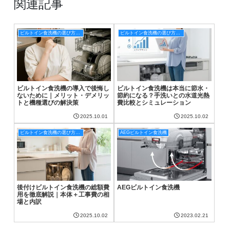
関連記事
ビルトイン食洗機の選び方と工事ガイド｜メーカー別商品紹介と設置費用まとめ
ビルトイン食洗機の選び方と工事ガイド｜メーカー別商品紹介と設置費用まとめ
ビルトイン食洗機の導入で後悔し
ビルトイン食洗機は本当に節水・
ないために｜メリット・デメリッ
節約になる？手洗いとの水道光熱
トと機種選びの解決策
費比較とシミュレーション
2025.10.01
2025.10.02
ビルトイン食洗機の選び方と工事ガイド｜メーカー別商品紹介と設置費用まとめ
AEGビルトイン食洗機
後付けビルトイン食洗機の総額費
AEGビルトイン食洗機
用を徹底解説｜本体＋工事費の相
場と内訳
2025.10.02
2023.02.21