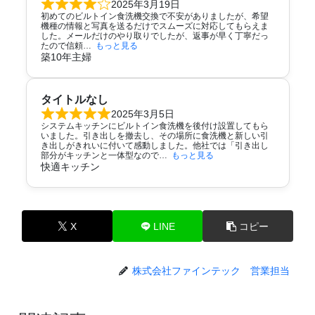
2025年3月19日
初めてのビルトイン食洗機交換で不安がありましたが、希望
機種の情報と写真を送るだけでスムーズに対応してもらえま
した。メールだけのやり取りでしたが、返事が早く丁寧だっ
たので信頼
もっと見る
築10年主婦
タイトルなし
2025年3月5日
システムキッチンにビルトイン食洗機を後付け設置してもら
いました。引き出しを撤去し、その場所に食洗機と新しい引
き出しがきれいに付いて感動しました。他社では「引き出し
部分がキッチンと一体型なので
もっと見る
快適キッチン
X
LINE
コピー
株式会社ファインテック 営業担当