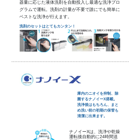
器量に応じた液体洗剤を自動投入し最適な洗浄プロ
グラムで運転。洗剤の計量が不要で誰にでも簡単に
ベストな洗浄が行えます。
洗剤のセットはとてもカンタン！
庫内のニオイを抑制、除
菌するナノイーX搭載。
洗浄後はもちろん、まと
め洗い前の初期の保管も
清潔に出来ます。
ナノイーXは、洗浄や乾燥
運転後自動的に24時間送