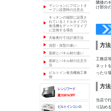
隣接の
マンションにフロントオ
け部分
ープン設置時の注意点
キッチンの端部に設置さ
れているミドルタイプの
食洗機をディープタイプ
に交換する場合
天板奥行寸法計測方法
方法
浅型・深型の違い
面材とパネル材の違い
工務店
面材とパネル材の注文方
法
ネット
ったり
ビルトイン食洗機施工事
例
方法
レンジフード
最大60％OFF
当店で
ビルトインコンロ
り詰め