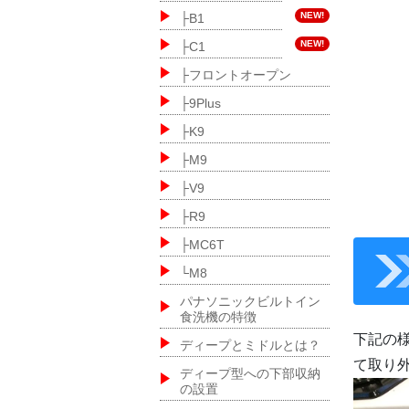
NEW!
├B1
NEW!
├C1
├フロントオープン
├9Plus
├K9
├M9
├V9
├R9
├MC6T
└M8
パナソニックビルトイン
食洗機の特徴
下記の
ディープとミドルとは？
て取り
ディープ型への下部収納
の設置