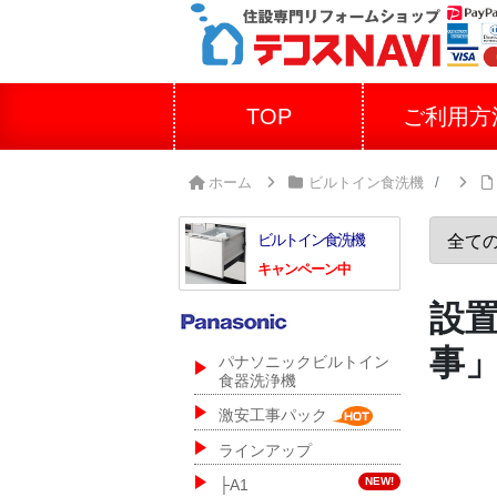
TOP
ご利用方
ホーム
ビルトイン食洗機
ビルトイン食洗機
キャンペーン中
設
事
パナソニックビルトイン
食器洗浄機
激安工事パック
ラインアップ
NEW!
├A1