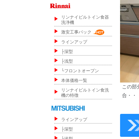
リンナイビルトイン食器
洗浄機
激安工事パック
ラインアップ
├深型
├浅型
└フロントオープン
本体価格一覧
この部
リンナイビルトイン食洗
機の特徴
合・・
ラインアップ
├深型
└浅型