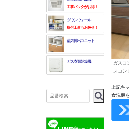
工事パックがお得！
ダウンウォール
取付工事もお任せ！
蒸気排出ユニット
ガス衣類乾燥機
ガスコ
スコン
上記キャ
食洗機