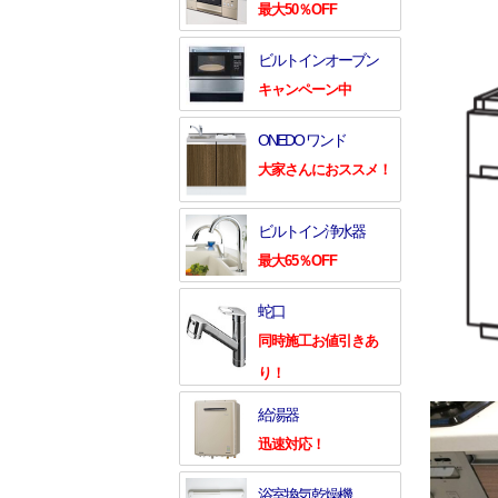
最大50％OFF
ビルトインオーブン
キャンペーン中
ONEDO ワンド
大家さんにおススメ！
ビルトイン浄水器
最大65％OFF
蛇口
同時施工お値引きあ
り！
給湯器
迅速対応！
浴室換気乾燥機