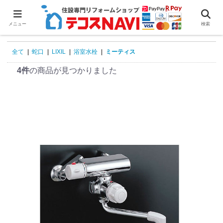
0
メニュー
検索
全て
|
蛇口
|
LIXIL
|
浴室水栓
|
ミーティス
4件
の商品が見つかりました