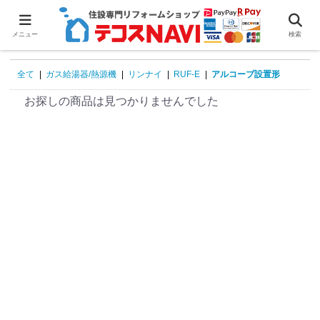
0
メニュー
検索
全て
|
ガス給湯器/熱源機
|
リンナイ
|
RUF-E
|
アルコーブ設置形
お探しの商品は見つかりませんでした