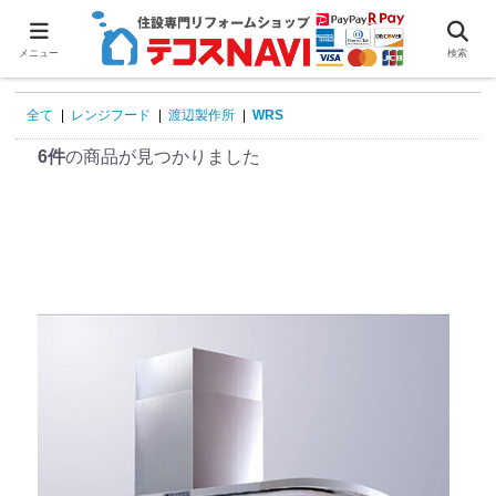
0
メニュー
検索
全て
|
レンジフード
|
渡辺製作所
|
WRS
6件
の商品が見つかりました