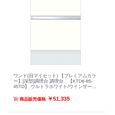
ワンド(旧マイセット) 【プレミアムカラ
ー】[深型]調理台 調理台 【KTD6-85-
45TD】 ウルトラホワイト/ウインザーナ
ット/ペールグレイン/ダークグレイン/ブ
ラックストーン
￥51,335
商品販売価格