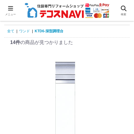
0
メニュー
検索
全て
|
ワンド
|
KTD6-深型調理台
14件
の商品が見つかりました