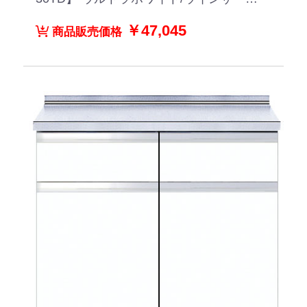
ット/ペールグレイン/ダークグレイン/ブ
ラックストーン
￥47,045
商品販売価格