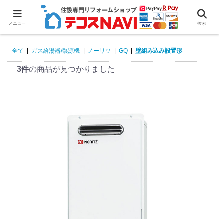
0
メニュー
検索
全て
|
ガス給湯器/熱源機
|
ノーリツ
|
GQ
|
壁組み込み設置形
3件
の商品が見つかりました