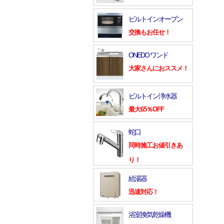
ビルトインオーブン
交換もお任せ！
ONEDO ワンド
大家さんにおススメ！
ビルトイン浄水器
最大65％OFF
蛇口
同時施工お値引きあ
り！
給湯器
迅速対応！
浴室換気乾燥機