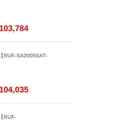
03,784
F-SA2005SAT-
04,035
RUF-