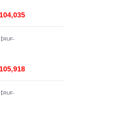
04,035
RUF-
05,918
RUF-