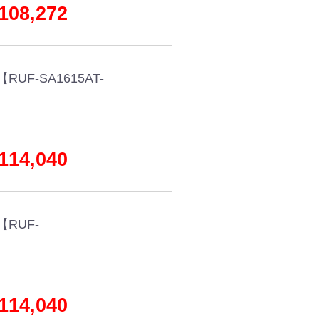
08,272
F-SA1615AT-
14,040
RUF-
14,040