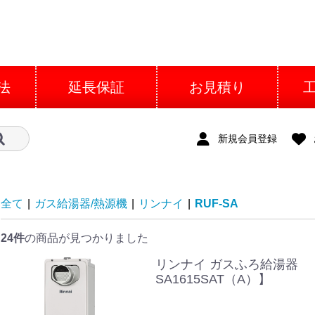
法
延長保証
お見積り
新規会員登録
全て
|
ガス給湯器/熱源機
|
リンナイ
|
RUF-SA
24件
の商品が見つかりました
リンナイ ガスふろ給湯器 【
SA1615SAT（A）】