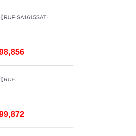
F-SA1615SAT-
8,856
RUF-
9,872