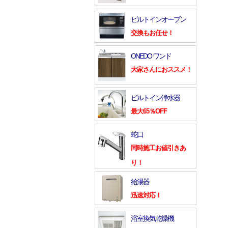
ビルトインオーブン
交換もお任せ！
ONEDO ワンド
大家さんにおススメ！
ビルトイン浄水器
最大65％OFF
蛇口
同時施工お値引きあ
り！
給湯器
迅速対応！
浴室換気乾燥機