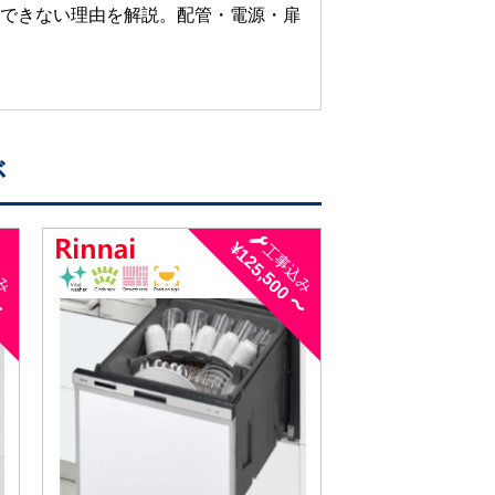
置できない理由を解説。配管・電源・扉
。
ぶ
〜
¥125,500 〜
込み
工事込み