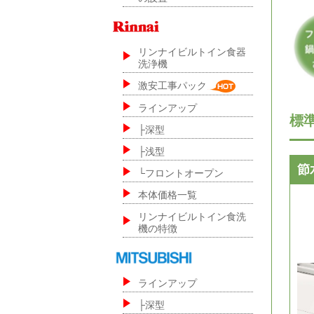
リンナイビルトイン食器
洗浄機
激安工事パック
ラインアップ
標
├深型
├浅型
節
└フロントオープン
本体価格一覧
リンナイビルトイン食洗
機の特徴
ラインアップ
├深型