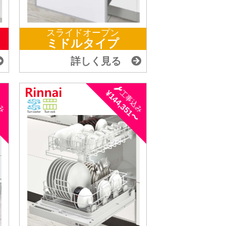
スライドオープン
ミドルタイプ
詳しく見る
〜
¥144,351〜
込み
工事込み