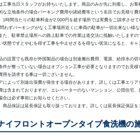
は工事当日スタッフがお持ちいたします。商品のみが先に到着し、お客
的な立地条件の場合パーキング費用や諸経費等という名目でお見積り費
、1時間当たりの駐車料金が2,000円を超す場所では実費をご請求させ
料問わずパーキングがなく工事場所近くに車両の駐車が一切出来ない様
また、駐車禁止場所への路上駐車での作業は道交法に抵触いたしますの
い状態ですとやむを得ず工事を中止せざるを得ない状況になると、キャ
品の設置でも既存が外国製品の場合は別途搬出費用、電源、給排水の切
条件が整っていない場合はオプション工事が必要となりますのでお見積
費用を請求する事は一切ございません。
アによって別途出張費が発生する場合があります。詳しくは工事エリア
費は含まれておりますが、エレベーターのないマンション、公団住宅、
場合は必ず事前にお知らせください。
、商品保証は延長保証も取り扱っております。詳しくは延長保証保証を
ナイフロントオープンタイプ食洗機の