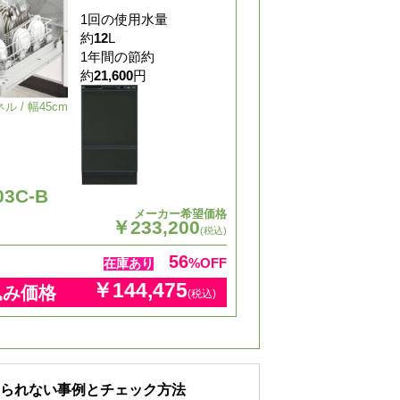
1回の使用水量
約
12
L
1年間の節約
約
21,600
円
ル / 幅45cm
03C-B
メーカー希望価格
￥233,200
(税込)
56
%OFF
在庫あり
￥144,475
込み価格
(税込)
けられない事例とチェック方法