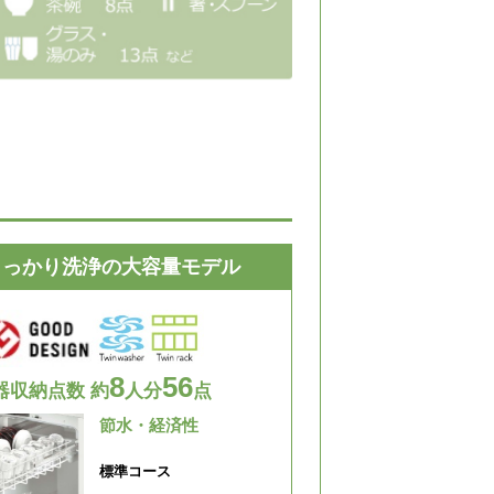
しっかり洗浄の大容量モデル
8
56
器収納点数 約
人分
点
節水・経済性
標準コース