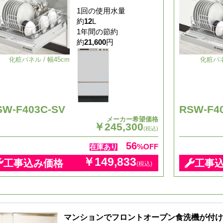
1回の使用水量
約
12
L
1年間の節約
約
21,600
円
化粧パネル / 幅45cm
化粧パネ
SW-F403C-SV
RSW-F4
メーカー希望価格
￥245,300
(税込)
56
%OFF
在庫あり
￥149,833
工事込み価格
工事
(税込)
マンションでフロントオープン食洗機が付