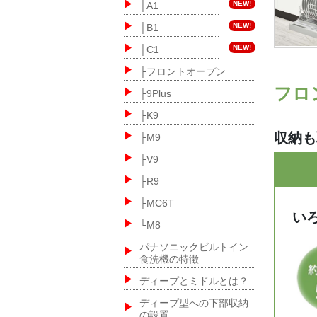
NEW!
├A1
NEW!
├B1
NEW!
├C1
├フロントオープン
フロ
├9Plus
├K9
収納も
├M9
├V9
├R9
├MC6T
い
└M8
パナソニックビルトイン
食洗機の特徴
ディープとミドルとは？
ディープ型への下部収納
の設置