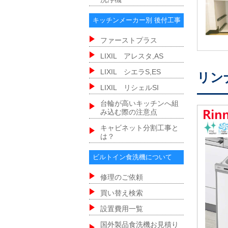
キッチンメーカー別 後付工事
ファーストプラス
LIXIL アレスタ,AS
LIXIL シエラS,ES
リン
LIXIL リシェルSI
台輪が高いキッチンへ組
み込む際の注意点
キャビネット分割工事と
は？
ビルトイン食洗機について
修理のご依頼
買い替え検索
設置費用一覧
国外製品食洗機お見積り