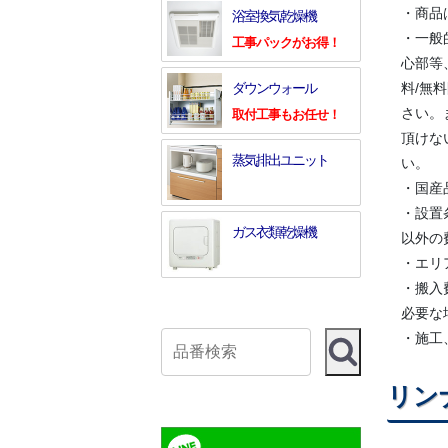
・商品
浴室換気乾燥機
・一般
工事パックがお得！
心部等
ダウンウォール
料/無
さい。
取付工事もお任せ！
頂けな
蒸気排出ユニット
い。
・国産
・設置
ガス衣類乾燥機
以外の
・エリ
・搬入
必要な
・施工
リン