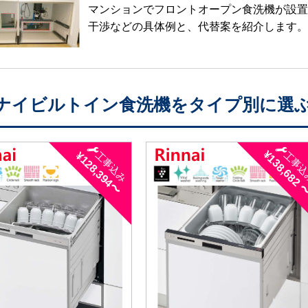
マンションでフロントオープン食洗機が設
干渉などの具体例と、代替案を紹介します
ナイビルトイン食洗機をタイプ別に選
¥138,682 
¥128,394〜
工事込み
工事