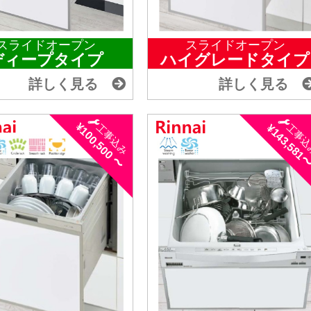
スライドオープン
スライドオープン
ディープタイプ
ハイグレードタイプ
詳しく見る
詳しく見る
¥100,500 〜
¥143,581
工事込み
工事