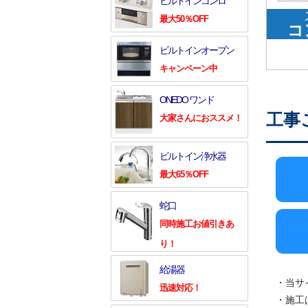
ビルトインコンロ
最大50％OFF
コ
ビルトインオーブン
キャンペーン中
ONEDO ワンド
工事
大家さんにおススメ！
ビルトイン浄水器
最大65％OFF
蛇口
同時施工お値引きあ
り！
給湯器
・当サ
迅速対応！
・施工