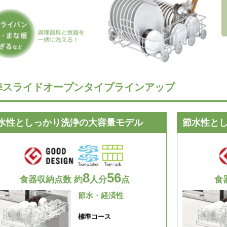
準スライドオープンタイプラインアップ
水性としっかり洗浄の大容量モデル
節水性と
8
56
食器収納点数 約
人分
点
食
節水・経済性
標準コース