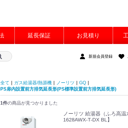
法
延長保証
お見積り
新規会員登録
全て
|
ガス給湯器/熱源機
|
ノーリツ
|
GQ
|
PS扉内設置前方排気延長形(PS標準設置前方排気延長形)
1件
の商品が見つかりました
ノーリツ 給湯器（ふろ高温
1628AWX-T-DX BL】