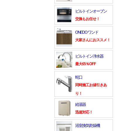
ビルトインオーブン
交換もお任せ！
ONEDO ワンド
大家さんにおススメ！
ビルトイン浄水器
最大65％OFF
蛇口
同時施工お値引きあ
り！
給湯器
迅速対応！
浴室換気乾燥機