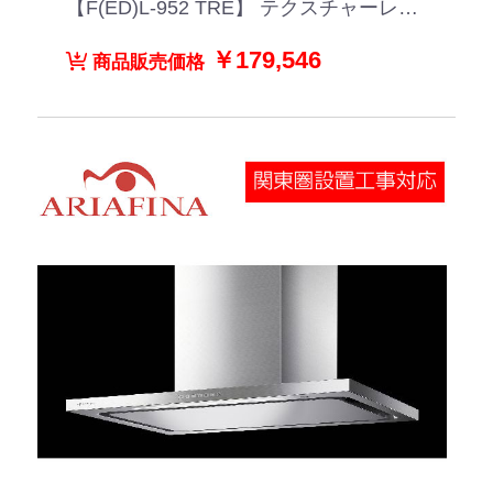
【F(ED)L-952 TRE】 テクスチャーレッ
ド
￥179,546
商品販売価格