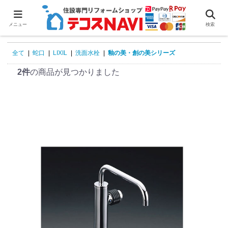
0
メニュー
検索
全て
|
蛇口
|
LIXIL
|
洗面水栓
|
釉の美・創の美シリーズ
2件
の商品が見つかりました