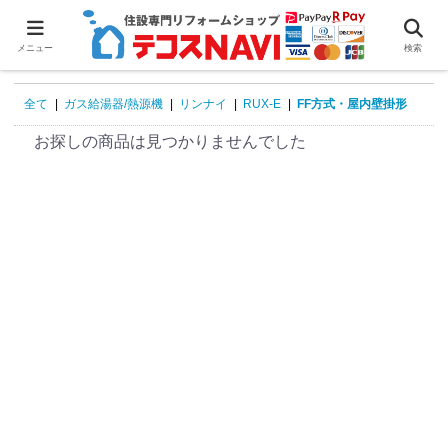
0
メニュー
検索
全て
|
ガス給湯器/熱源機
|
リンナイ
|
RUX-E
|
FF方式・屋内壁掛形
お探しの商品は見つかりませんでした