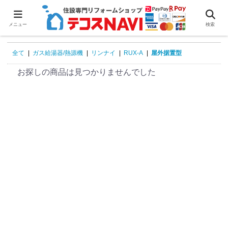
0
メニュー
検索
全て
|
ガス給湯器/熱源機
|
リンナイ
|
RUX-A
|
屋外据置型
お探しの商品は見つかりませんでした