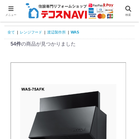
0
メニュー
検索
全て
|
レンジフード
|
渡辺製作所
|
WAS
54件
の商品が見つかりました