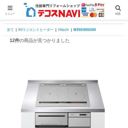
0
メニュー
検索
全て
|
IH/ラジエントヒーター
|
Hitachi
|
M350/300/200
12件
の商品が見つかりました