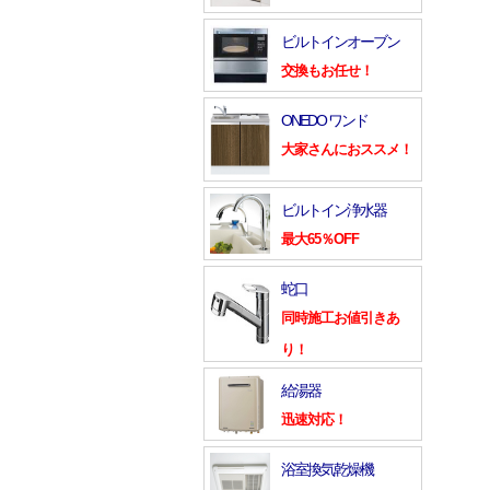
ビルトインオーブン
交換もお任せ！
ONEDO ワンド
大家さんにおススメ！
ビルトイン浄水器
最大65％OFF
蛇口
同時施工お値引きあ
り！
給湯器
迅速対応！
浴室換気乾燥機