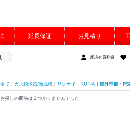
法
延長保証
お見積り
新規会員登録
全て
|
ガス給湯器/熱源機
|
リンナイ
|
RUF-A
|
屋外壁掛・PS
お探しの商品は見つかりませんでした