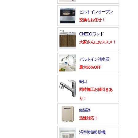
ビルトインオーブン
交換もお任せ！
ONEDO ワンド
大家さんにおススメ！
ビルトイン浄水器
最大65％OFF
蛇口
同時施工お値引きあ
り！
給湯器
迅速対応！
浴室換気乾燥機