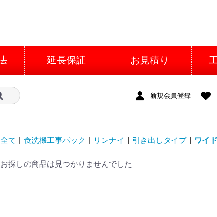
法
延長保証
お見積り
新規会員登録
全て
|
食洗機工事パック
|
リンナイ
|
引き出しタイプ
|
ワイ
お探しの商品は見つかりませんでした