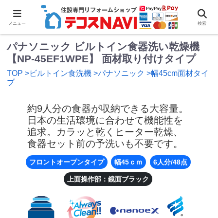
0
メニュー
検索
パナソニック ビルトイン食器洗い乾燥機
【NP-45EF1WPE】 面材取り付けタイプ
TOP
>ビルトイン食洗機
>パナソニック
>幅45cm面材タイ
プ
約9人分の食器が収納できる大容量。
日本の生活環境に合わせて機能性を
追求。カラッと乾くヒーター乾燥、
食器セット前の予洗いも不要です。
フロントオープンタイプ
幅45ｃｍ
6人分/48点
上面操作部：鏡面ブラック