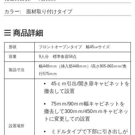
カラー: 面材取り付けタイプ
商品詳細
形状
フロントオープンタイプ 幅45㎝サイズ
容量
9人分 標準食器58点
幅448ｍｍ（挿入部448ｍｍ）/高さ805-865ｍｍ/奥
製品寸法
行575ｍｍ
45ｃｍ引出/開き扉キャビネットを
撤去して設置
75ｍｍ/90ｍｍ幅キャビネットを
撤去して300ｍｍ/450ｍｍキャビネッ
トに変更しての設置
設置場所
ミドルタイプで下部に引き出しが