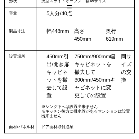
形状
浅型スライドオープン 幅45サイズ
5人分/40点
容量
幅448mm
高さ
奥行
製品寸法
450mm
619mm
450mm引
750mm/900mm幅
同サ
設置場所
出/開き扉
キャビネットを
イズ
キャビネ
撤去して
の交
ットを撤
300mm/450mmキ
換
去して設
ャビネットに変
置
更しての設置
※シンク下へは設置出来ません
※キッチン後方に排水管があるマンションは設置
出来ません
面材/パネル材
ドア面材取付必須