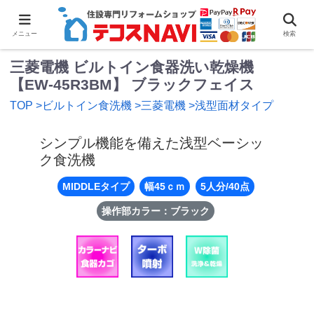
0
メニュー
検索
三菱電機 ビルトイン食器洗い乾燥機
【EW-45R3BM】 ブラックフェイス
TOP
>ビルトイン食洗機
>三菱電機
>浅型面材タイプ
シンプル機能を備えた浅型ベーシッ
ク食洗機
MIDDLEタイプ
幅45ｃｍ
5人分/40点
操作部カラー：ブラック