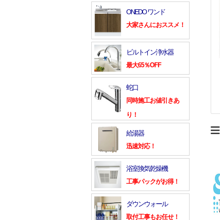
ONEDO ワンド
大家さんにおススメ！
ビルトイン浄水器
最大65％OFF
蛇口
同時施工お値引きあ
り！
給湯器
迅速対応！
浴室換気乾燥機
工事パックがお得！
ダウンウォール
取付工事もお任せ！