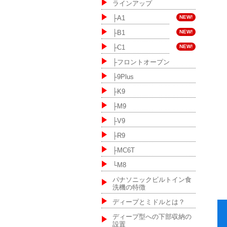
ラインアップ
NEW!
├A1
NEW!
├B1
NEW!
├C1
├フロントオープン
├9Plus
├K9
├M9
├V9
├R9
├MC6T
└M8
パナソニックビルトイン食
洗機の特徴
ディープとミドルとは？
ディープ型への下部収納の
設置