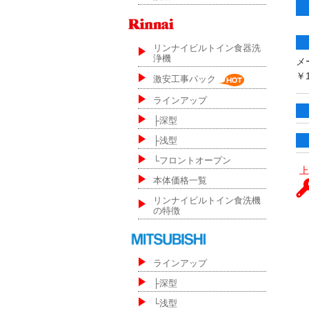
リンナイビルトイン食器洗
浄機
メ
￥1
激安工事パック
ラインアップ
├深型
├浅型
└フロントオープン
上
本体価格一覧
リンナイビルトイン食洗機
の特徴
ラインアップ
├深型
└浅型