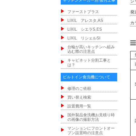
キッチンメーカー別 後付工事
シ
発
ファーストプラス
LIXIL アレスタ,AS
カ
LIXIL シエラS,ES
LIXIL リシェルSI
台輪が高いキッチンへ組み
込む際の注意点
キャビネット分割工事と
は？
ビルトイン食洗機について
修理のご依頼
買い替え検索
設置費用一覧
国外製品食洗機お見積り時
の画像の撮影方法
マンションにフロントオー
プン設置時の注意点