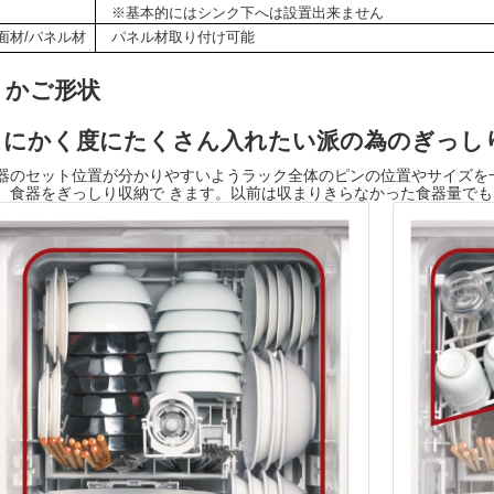
※基本的にはシンク下へは設置出来ません
面材/パネル材
パネル材取り付け可能
かご形状
とにかく度にたくさん入れたい派の為のぎっし
器のセット位置が分かりやすいようラック全体のピンの位置やサイズを
、食器をぎっしり収納で きます。以前は収まりきらなかった食器量で