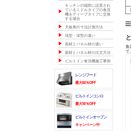
キッチンの端部に設置され
ているミドルタイプの食洗
機をディープタイプに交換
する場合
天板奥行寸法計測方法
浅型・深型の違い
面材とパネル材の違い
食
で
面材とパネル材の注文方法
ビルトイン食洗機施工事例
レンジフード
最大60％OFF
ビルトインコンロ
最大50％OFF
ビルトインオーブン
キャンペーン中