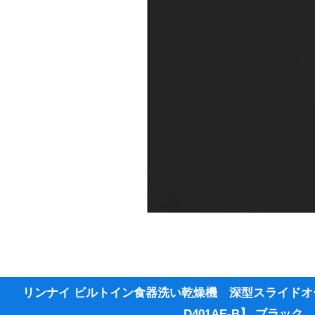
リンナイ ビルトイン食器洗い乾燥機 深型スライドオ
D401AE-B】 ブラック