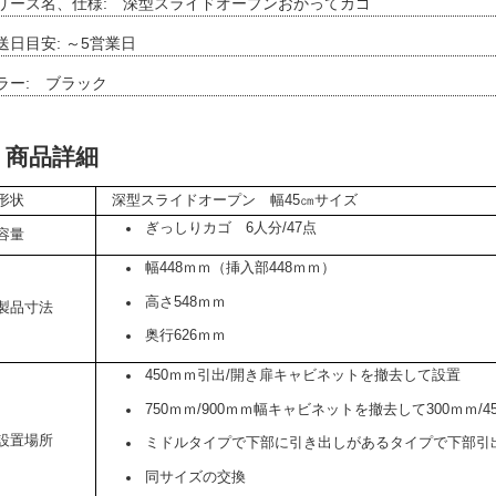
リーズ名、仕様: 深型スライドオープンおかってカゴ
送日目安: ～5営業日
ラー: ブラック
商品詳細
形状
深型スライドオープン 幅45㎝サイズ
ぎっしりカゴ 6人分/47点
容量
幅448ｍｍ（挿入部448ｍｍ）
高さ548ｍｍ
製品寸法
奥行626ｍｍ
450ｍｍ引出/開き扉キャビネットを撤去して設置
750ｍｍ/900ｍｍ幅キャビネットを撤去して300ｍｍ
設置場所
ミドルタイプで下部に引き出しがあるタイプで下部引
同サイズの交換