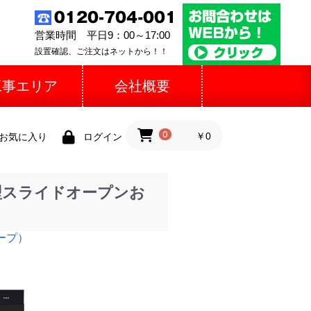
営業時間 平日9：00～17:00
設置確認、ご注文はネットから！！
工事エリア
会社概要
0
￥0
お気に入り
ログイン
型スライドオープンお
ープ）