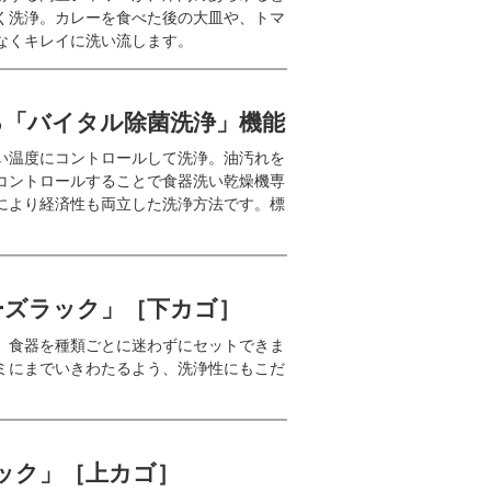
く洗浄。カレーを食べた後の大皿や、トマ
なくキレイに洗い流します。
る「バイタル除菌洗浄」機能
い温度にコントロールして洗浄。油汚れを
コントロールすることで食器洗い乾燥機専
により経済性も両立した洗浄方法です。標
ーズラック」［下カゴ］
、食器を種類ごとに迷わずにセットできま
ミにまでいきわたるよう、洗浄性にもこだ
 ラック」［上カゴ］