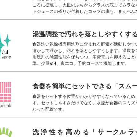
ころに拡散し、大皿のふちからグラスの底までムラな
トジュースの残りが付着したコップの底も、まんべん
湯温調整で汚れを落としやすくす
食器洗い乾燥機専用洗剤に含まれる酵素が活動しやす
溶かして浮かし、汚れを落としやすくします。温度を
用洗剤の除菌性能を保ちつつ、消費電力を抑えること
準、少量※4、夜エコ、予約コースで機能します。
食器を簡単にセットできる「スム
食器をセットする位置がわかりやすくなっているため
す。セットしやすさだけでなく、水流が食器のスミズ
わった配置です。
洗 浄 性 を 高 め る「 サ ークル