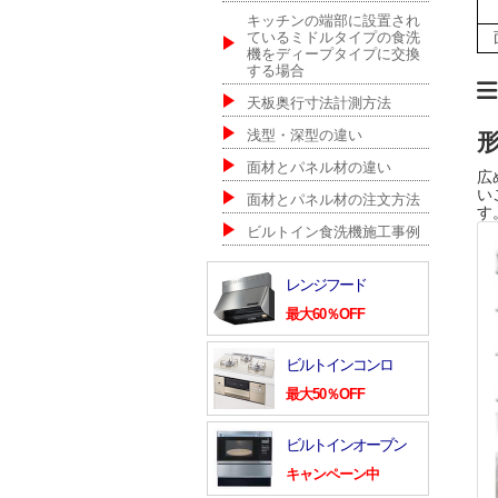
キッチンの端部に設置され
ているミドルタイプの食洗
機をディープタイプに交換
する場合
天板奥行寸法計測方法
浅型・深型の違い
面材とパネル材の違い
広
い
面材とパネル材の注文方法
す
ビルトイン食洗機施工事例
レンジフード
最大60％OFF
ビルトインコンロ
最大50％OFF
ビルトインオーブン
キャンペーン中