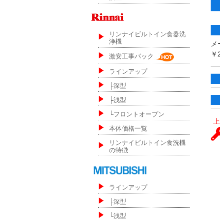
リンナイビルトイン食器洗
浄機
メ
￥2
激安工事パック
ラインアップ
├深型
├浅型
└フロントオープン
上
本体価格一覧
リンナイビルトイン食洗機
の特徴
ラインアップ
├深型
└浅型