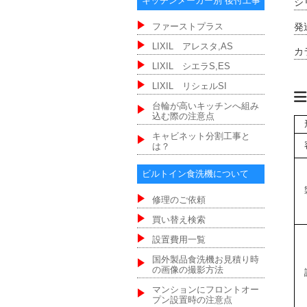
キッチンメーカー別 後付工事
シ
発
ファーストプラス
LIXIL アレスタ,AS
カ
LIXIL シエラS,ES
LIXIL リシェルSI
台輪が高いキッチンへ組み
込む際の注意点
キャビネット分割工事と
は？
ビルトイン食洗機について
修理のご依頼
買い替え検索
設置費用一覧
国外製品食洗機お見積り時
の画像の撮影方法
マンションにフロントオー
プン設置時の注意点