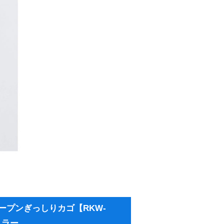
ープンぎっしりカゴ【RKW-
ミラー