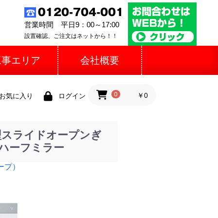
営業時間 平日9：00～17:00
設置確認、ご注文はネットから！！
工事エリア
会社概要
0
￥0
お気に入り
ログイン
型スライドオープンぎ
盤：ハーフミラー
ープ）