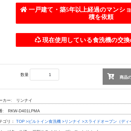
数量
商品の
ーカー: リンナイ
番: RKW-D401LPMA
テゴリ：
TOP
>ビルトイン食洗機
>リンナイ
>スライドオープン（ディ