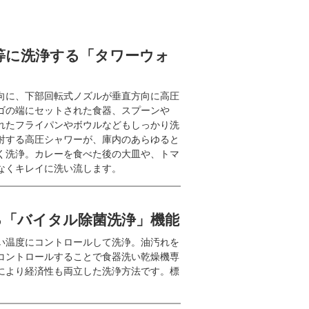
等に洗浄する「タワーウォ
向に、下部回転式ノズルが垂直方向に高圧
ゴの端にセットされた食器、スプーンや
れたフライパンやボウルなどもしっかり洗
射する高圧シャワーが、庫内のあらゆると
く洗浄。カレーを食べた後の大皿や、トマ
なくキレイに洗い流します。
る「バイタル除菌洗浄」機能
い温度にコントロールして洗浄。油汚れを
コントロールすることで食器洗い乾燥機専
により経済性も両立した洗浄方法です。標