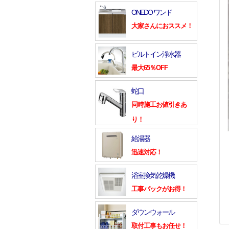
ONEDO ワンド
大家さんにおススメ！
ビルトイン浄水器
最大65％OFF
蛇口
同時施工お値引きあ
り！
給湯器
迅速対応！
浴室換気乾燥機
工事パックがお得！
ダウンウォール
取付工事もお任せ！