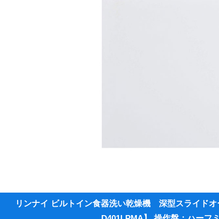
リンナイ ビルトイン食器洗い乾燥機 深型スライドオ
D401LPMA】 操作盤：ハーフ