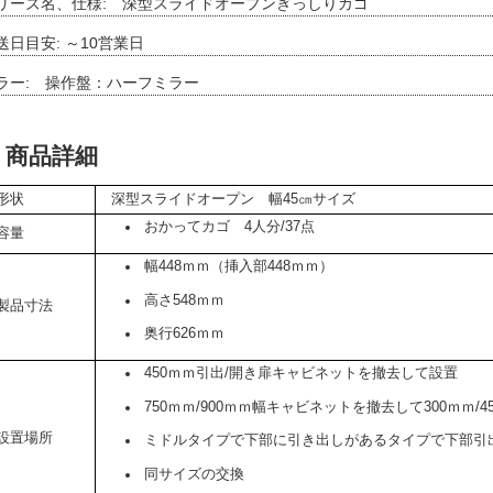
リーズ名、仕様: 深型スライドオープンぎっしりカゴ
送日目安: ～10営業日
ラー: 操作盤：ハーフミラー
商品詳細
形状
深型スライドオープン 幅45㎝サイズ
おかってカゴ 4人分/37点
容量
幅448ｍｍ（挿入部448ｍｍ）
高さ548ｍｍ
製品寸法
奥行626ｍｍ
450ｍｍ引出/開き扉キャビネットを撤去して設置
750ｍｍ/900ｍｍ幅キャビネットを撤去して300ｍｍ
設置場所
ミドルタイプで下部に引き出しがあるタイプで下部引
同サイズの交換