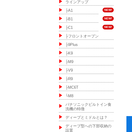
ラインアップ
NEW!
├A1
NEW!
├B1
NEW!
├C1
├フロントオープン
├9Plus
├K9
├M9
├V9
├R9
├MC6T
└M8
パナソニックビルトイン食
洗機の特徴
ディープとミドルとは？
ディープ型への下部収納の
設置