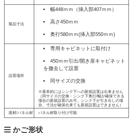
幅448ｍｍ（挿入部407ｍｍ）
高さ450ｍｍ
製品寸法
奥行580ｍｍ(挿入部550ｍｍ)
専用キャビネットに取付け
450ｍｍ引出/開き扉キャビネット
を撤去して設置
設置場所
同サイズの交換
※基本的にはシンク下への新規設置は出来ません
（同サイズの交換・シンク下奥行/幅が確保できる
場合の新規設置のみ可。シンク下が引き出しの場
合、寸法が確保出来ても新規設置はできません）
面材/パネル材
パネル材取り付け可能
かご形状