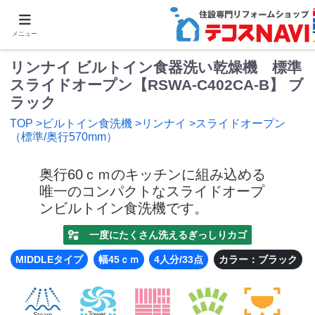
0
メニュー
リンナイ ビルトイン食器洗い乾燥機 標準
スライドオープン【RSWA-C402CA-B】 ブ
ラック
TOP
>ビルトイン食洗機
>リンナイ
>スライドオープン
（標準/奥行570mm）
奥行60ｃｍのキッチンに組み込める
唯一のコンパクトなスライドオープ
ンビルトイン食洗機です。
一度にたくさん洗えるぎっしりカゴ
MIDDLEタイプ
幅45ｃｍ
4人分/33点
カラー：ブラック