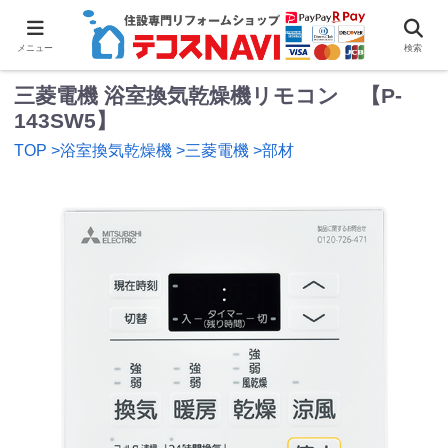
0
メニュー
検索
三菱電機 浴室換気乾燥機リモコン 【P-
143SW5】
TOP
>浴室換気乾燥機
>三菱電機
>部材