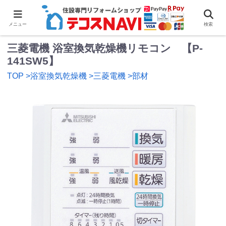
0
メニュー
検索
三菱電機 浴室換気乾燥機リモコン 【P-
141SW5】
TOP
>浴室換気乾燥機
>三菱電機
>部材