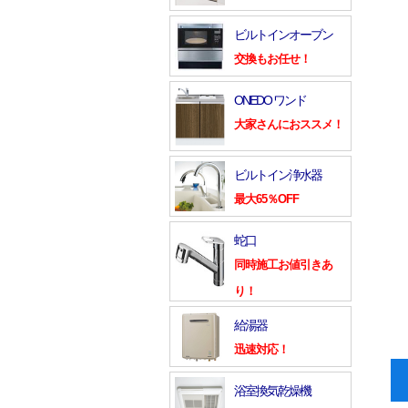
ビルトインオーブン
交換もお任せ！
ONEDO ワンド
大家さんにおススメ！
ビルトイン浄水器
最大65％OFF
蛇口
同時施工お値引きあ
り！
給湯器
迅速対応！
浴室換気乾燥機