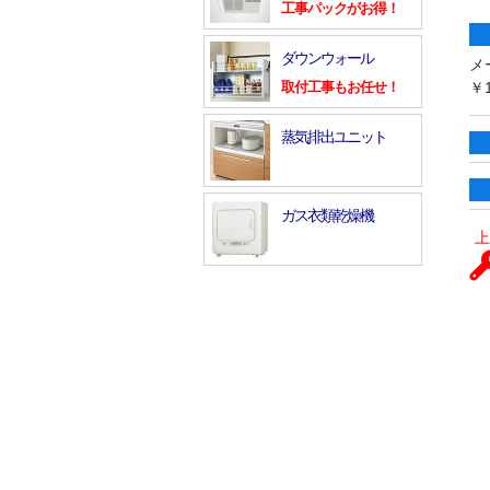
工事パックがお得！
ダウンウォール
メ
￥1
取付工事もお任せ！
蒸気排出ユニット
ガス衣類乾燥機
上