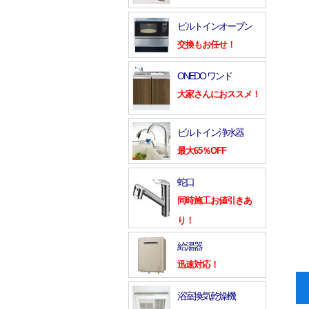
ビルトインオーブン
交換もお任せ！
ONEDO ワンド
大家さんにおススメ！
ビルトイン浄水器
最大65％OFF
蛇口
同時施工お値引きあ
り！
給湯器
迅速対応！
浴室換気乾燥機