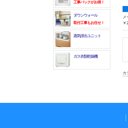
工事パックがお得！
ダウンウォール
メ
￥2
取付工事もお任せ！
蒸気排出ユニット
ガス衣類乾燥機
カ