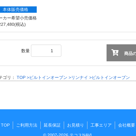
本体販売価格
ーカー希望小売価格
27,480
(税込)
数量
商品の
テゴリ：
TOP
>ビルトインオーブン
>リンナイ
>ビルトインオーブン
TOP
ご利用方法
延長保証
お見積り
工事エリア
会社概要
© 2007-2026 テコスNAVI.