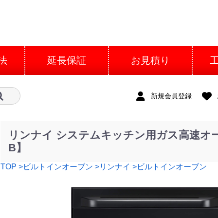
法
延長保証
お見積り
新規会員登録
リンナイ システムキッチン用ガス高速オーブン
B】
TOP
>ビルトインオーブン
>リンナイ
>ビルトインオーブン