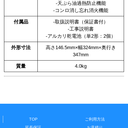
-天ぷら油過熱防止機能
-コンロ消し忘れ消火機能
付属品
-取扱説明書（保証書付）
-工事説明書
-アルカリ乾電池（単2形：2個）
外形寸法
高さ146.5mm×幅324mm×奥行き
347mm
質量
4.0kg
TOP
ご利用方法
延長保証
お見積り