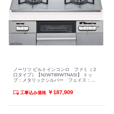
ノーリツ ビルトインコンロ ファミ（２
口タイプ）【N2WT8RWTNASI】 トッ
プ：メタリックシルバー フェイス：ス
ノーブラックホーローごとく つやめき
シルバーガラス
￥187,909
工事込み価格