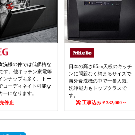
食洗機の仲では低価格な
日本の高さ85㎝天板のキッチ
Gです。他キッチン家電等
ンに問題なく納まるサイズで
インナップも多く、トー
海外食洗機の中で一番人気。
でコーディネイト可能な
洗浄能力もトップクラスで
カーになります。
す。
売停止
工事込み￥332,000～