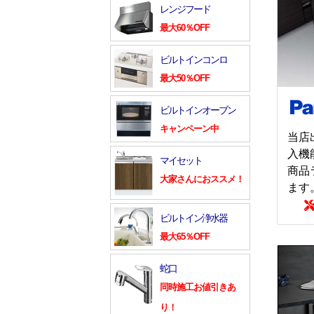
レンジフード
最大60％OFF
ビルトインコンロ
最大50％OFF
ビルトインオーブン
キャンペーン中
当店
入機
マイセット
商品
大家さんにおススメ！
ます
ビルトイン浄水器
最大65％OFF
蛇口
同時施工お値引きあ
り！