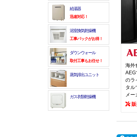
給湯器
迅速対応！
浴室換気乾燥機
工事パックがお得！
ダウンウォール
取付工事もお任せ！
海外
AE
蒸気排出ユニット
のラ
タル
メー
ガス衣類乾燥機
販