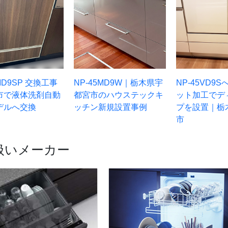
MD9SP 交換工事
NP-45MD9W｜栃木県宇
NP-45VD9
市で液体洗剤自動
都宮市のハウステックキ
ット加工でデ
デルへ交換
ッチン新規設置事例
プを設置｜栃
市
扱いメーカー