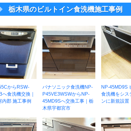
栃木県のビルトイン食洗機施工事例
55CからRSW-
パナソニック食洗機NP-
NP-45MD9
C-Bへ食洗機交換｜
P45VE3WSWからNP-
食洗機をシス
河内郡 施工事例
45MD9Sへ交換工事｜栃
ンに新規設置
木県宇都宮市