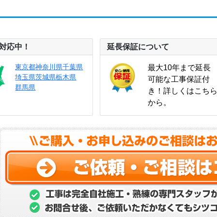
県対応中！
延長保証について
東京都
神奈川県
千葉県
最大10年まで延長
埼玉県
茨城県
栃木県
可能な工事保証付
群馬県
き！詳しくはこち
から。