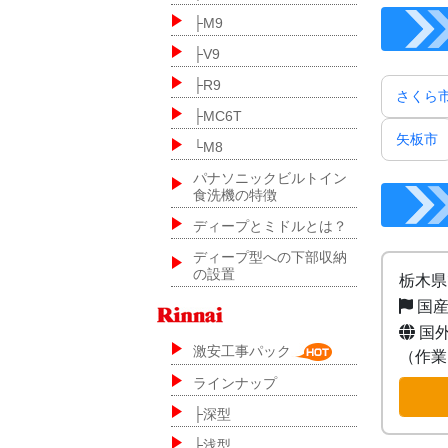
├M9
├V9
├R9
さくら
├MC6T
矢板市
└M8
パナソニックビルトイン
食洗機の特徴
ディープとミドルとは？
ディープ型への下部収納
の設置
栃木県
国産
国外
激安工事パック
（作業
ラインナップ
├深型
├浅型