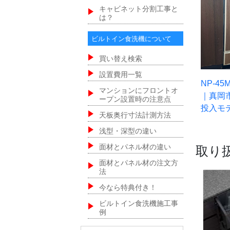
キャビネット分割工事と
は？
ビルトイン食洗機について
買い替え検索
設置費用一覧
NP-45
マンションにフロントオ
｜真岡
ープン設置時の注意点
投入モ
天板奥行寸法計測方法
浅型・深型の違い
面材とパネル材の違い
取り
面材とパネル材の注文方
法
今なら特典付き！
ビルトイン食洗機施工事
例