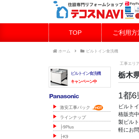
TOP
ご利用方
ホーム
ビルトイン食洗機
工事エリ
ビルトイン食洗機
栃木
キャンペーン中
1都
ビルトイ
激安工事パック
格販売中
ラインナップ
製ビル
├9Plus
軽にお
├K9