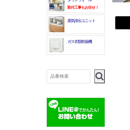
取付工事もお任せ！
蒸気排出ユニット
ガス衣類乾燥機