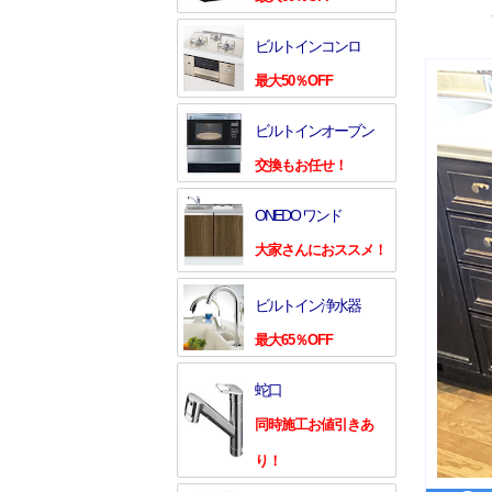
ビルトインコンロ
最大50％OFF
ビルトインオーブン
交換もお任せ！
ONEDO ワンド
大家さんにおススメ！
ビルトイン浄水器
最大65％OFF
蛇口
同時施工お値引きあ
り！