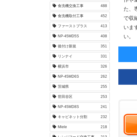
食洗機交換工事
488
た、
食洗機取付工事
452
で収
ファーストプラス
413
いま
い。
NP-45MD5S
408
後付け新規
351
リンナイ
331
横浜市
326
NP-45MD6S
262
茨城県
255
世田谷区
253
NP-45MD8S
241
キャビネット分割
232
Miele
218
レンジフード交換工事
213