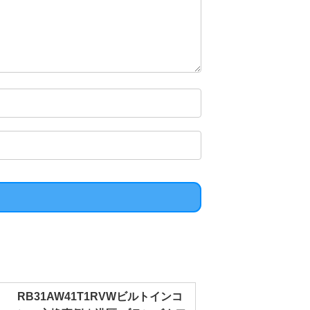
RB31AW41T1RVWビルトインコ