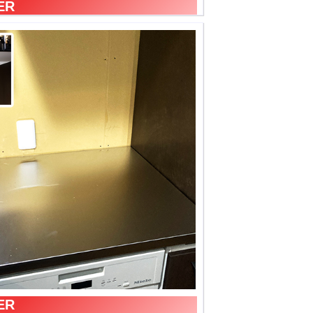
ER
ER