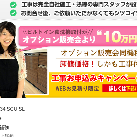
434 SCU SL
e
補強
け新規