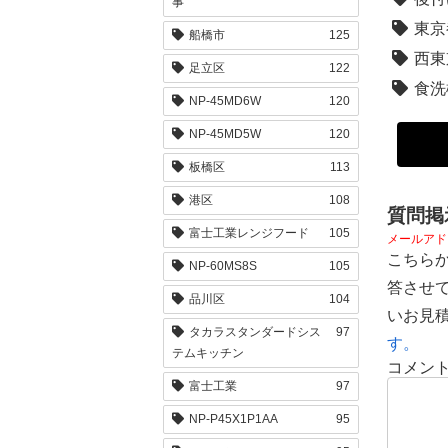
事
東京
船橋市
125
西東
足立区
122
食洗
NP-45MD6W
120
NP-45MD5W
120
板橋区
113
港区
108
質問掲
富士工業レンジフード
105
メールアド
こちら
NP-60MS8S
105
答させ
品川区
104
いお見
タカラスタンダードシス
97
す。
テムキッチン
コメン
富士工業
97
NP-P45X1P1AA
95