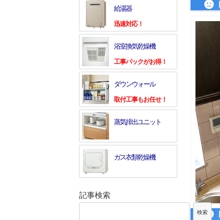
給湯器
迅速対応！
浴室換気乾燥機
工事パックがお得！
ダウンウォール
取付工事もお任せ！
蒸気排出ユニット
ガス衣類乾燥機
記事検索
検索