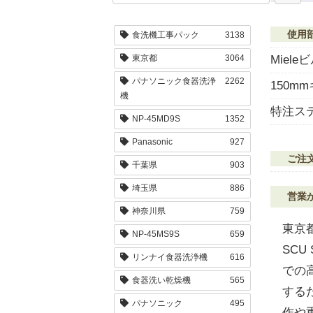
使用
食洗機工事パック
3138
Miele
東京都
3064
パナソニック食器洗浄
2262
150m
機
特注ス
NP-45MD9S
1352
Panasonic
927
ご注
千葉県
903
埼玉県
886
営業
神奈川県
759
東京
NP-45MS9S
659
SC
リンナイ食器洗浄機
616
での
食器洗い乾燥機
565
する
パナソニック
495
作や