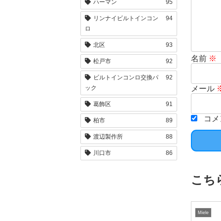
ハーマン
95
リンナイビルトインコン
94
ロ
北区
93
名前
※
松戸市
92
ビルトインコンロ交換パ
92
メール
ック
葛飾区
91
コメ
柏市
89
渡辺製作所
88
川口市
86
こち
Miele