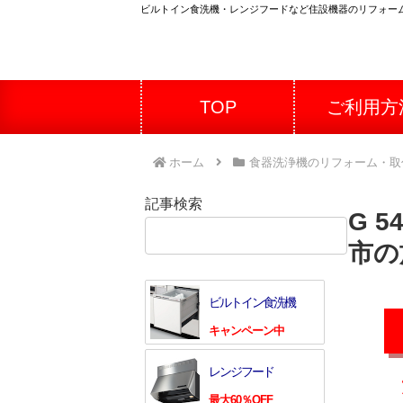
ビルトイン食洗機・レンジフードなど住設機器のリフォー
TOP
ご利用方
ホーム
食器洗浄機のリフォーム・取
記事検索
G 
検索
市の
ビルトイン食洗機
キャンペーン中
レンジフード
最大60％OFF