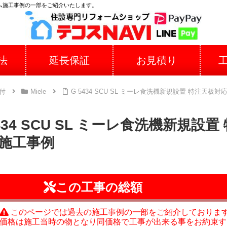
ム施工事例の一部をご紹介いたします。
法
延長保証
お見積り
付
Miele
G 5434 SCU SL ミーレ食洗機新規設置 特注天
5434 SCU SL ミーレ食洗機新規
施工事例
この工事の総額
このページでは過去の施工事例の一部をご紹介しておりま
価格は施工当時の物となり同価格で工事が出来る事をお約束す