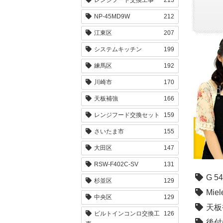
NP-45MD9W
212
江東区
207
システムキッチン
199
練馬区
192
川崎市
170
天板補強
166
レンジフード交換セット
159
さいたま市
155
大田区
147
RSW-F402C-SV
131
G 5
杉並区
129
Miel
中央区
129
天板
ビルトインコンロ交換工
126
後付