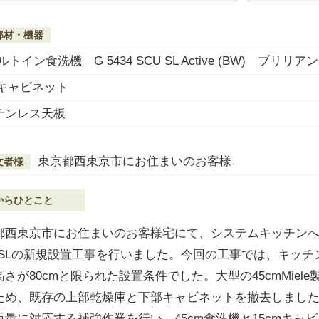
部材・機器
ビルトイン食洗機 G 5434 SCU SL Active (BW) ブリリ
mキャビネット
テンレス天板
東京都西東京市にお住まいのお客様
文者様
からひとこと
都西東京市にお住まいのお客様宅にて、システムキッチンへMie
U SLの新規設置工事を行いました。今回の工事では、キッチ
高さが80cmと限られた設置条件でした。大型の45cmMie
ため、既存の上部乾燥庫と下部キャビネットを撤去しまし
重量に対応する補強作業を行い、45cm食洗機と15cmキャ