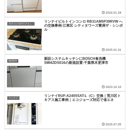
2024.01.28
リンナイビルトインコンロ RB31AM5P39RVW へ
ガスコンロのリフォーム・取付
の交換事例-江東区 シティタワーズ豊洲ザ・シンボ
ル
2025.01.31
新設システムキッチンにBOSCH食洗機
BOSCH
SMI4ZDS016の新規設置-千葉県木更津市
2023.10.10
リンナイRUF-A2405SAT-L（C）交換｜荒川区ト
リンナイ
キアス施工事例｜エコジョーズ対応で省エネ
2025.07.05