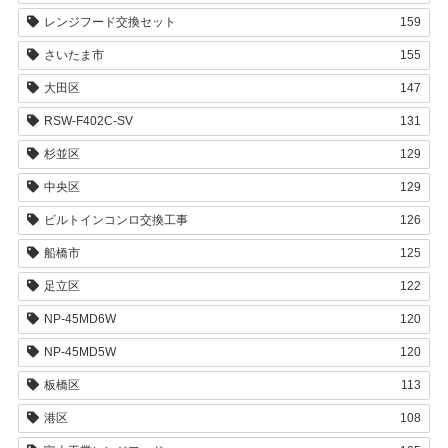
レンジフード交換セット
159
さいたま市
155
大田区
147
RSW-F402C-SV
131
杉並区
129
中央区
129
ビルトインコンロ交換工事
126
船橋市
125
足立区
122
NP-45MD6W
120
NP-45MD5W
120
板橋区
113
港区
108