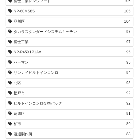
富士工業レンジフード
105
NP-60MS8S
105
品川区
104
タカラスタンダードシステムキッチン
97
富士工業
97
NP-P45X1P1AA
95
ハーマン
95
リンナイビルトインコンロ
94
北区
93
松戸市
92
ビルトインコンロ交換パック
92
葛飾区
91
柏市
89
渡辺製作所
88