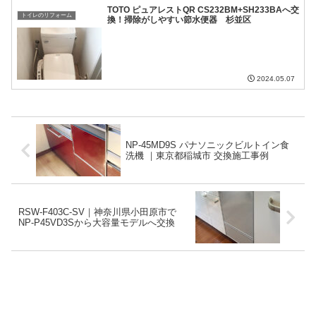
TOTO ピュアレストQR CS232BM+SH233BAへ交
トイレのリフォーム
換！掃除がしやすい節水便器 杉並区
2024.05.07
NP-45MD9S パナソニックビルトイン食
洗機 ｜東京都稲城市 交換施工事例
RSW‑F403C‑SV｜神奈川県小田原市で
NP‑P45VD3Sから大容量モデルへ交換