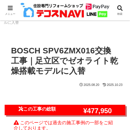
ホーム
食器洗浄機のリフォーム・取付
BOSCH
メニュー
検索
BOSCH SPV6ZMX016交換工事｜足立区でゼオライト乾燥搭載モデ
ルに入替
BOSCH SPV6ZMX016交換
工事｜足立区でゼオライト乾
燥搭載モデルに入替
2025.08.20
2025.10.23
この工事の総額
¥477,950
このページでは過去の施工事例の一部をご紹
介しております。