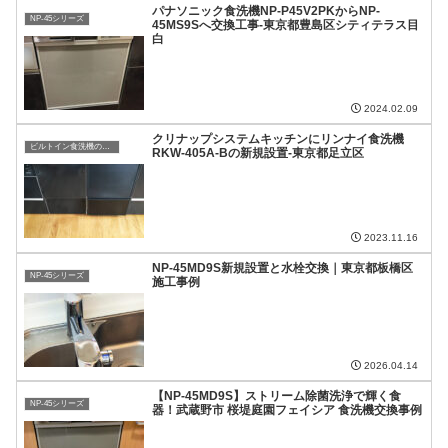
パナソニック食洗機NP-P45V2PKからNP-
NP-45シリーズ
45MS9Sへ交換工事-東京都豊島区シティテラス目
白
2024.02.09
クリナップシステムキッチンにリンナイ食洗機
ビルトイン食洗機の複雑な設置工事もお任せください！
RKW-405A-Bの新規設置-東京都足立区
2023.11.16
NP-45MD9S新規設置と水栓交換｜東京都板橋区
NP-45シリーズ
施工事例
2026.04.14
【NP-45MD9S】ストリーム除菌洗浄で輝く食
NP-45シリーズ
器！武蔵野市 桜堤庭園フェイシア 食洗機交換事例