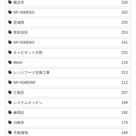
横浜市
326
NP-45MD6S
262
茨城県
255
世田谷区
253
NP-45MD8S
241
キャビネット分割
232
Miele
218
レンジフード交換工事
213
NP-45MD9W
212
江東区
207
システムキッチン
199
練馬区
192
川崎市
170
天板補強
166