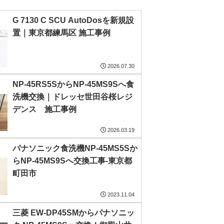
G 7130 C SCU AutoDosを新規設
置｜東京都練馬区 施工事例
2026.07.30
NP-45RS5SからNP-45MS9Sへ食
洗機交換｜ドレッセ世田谷桜レジ
デンス 施工事例
2026.03.19
パナソニック食洗機NP-45MS5Sか
らNP-45MS9Sへ交換工事-東京都
町田市
2023.11.04
三菱 EW-DP45SMからパナソニッ