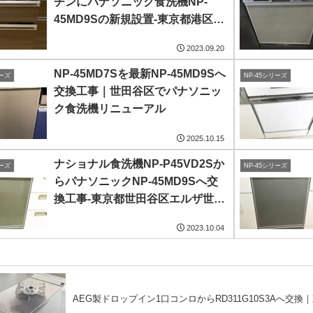
チンにパナソニック食洗機NP-
45MD9Sの新規設置-東京都港区白
金ザ・スカイ
2023.09.20
NP-45MD7Sを最新NP-45MD9Sへ
リーズ
NP-45シリーズ
交換工事｜世田谷区でパナソニッ
ク食洗機リニューアル
2025.10.15
ナショナル食洗機NP-P45VD2Sか
リーズ
NP-45シリーズ
らパナソニックNP-45MD9Sへ交
換工事-東京都世田谷区エルザ世田
谷
2023.10.04
AEG製ドロップイン1口コンロからRD311G10S3Aへ交