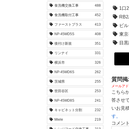
食洗機交換工事
488
1口
食洗機取付工事
452
RB2
ファーストプラス
413
ビル
東京
NP-45MD5S
408
目黒
後付け新規
351
リンナイ
331
横浜市
326
NP-45MD6S
262
質問掲
茨城県
255
メールアド
世田谷区
253
こちら
答させ
NP-45MD8S
241
いお見
キャビネット分割
232
す。
Miele
219
コメン
レンジフード交換工事
213