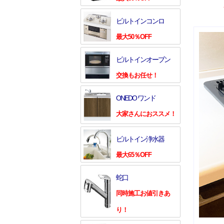
ビルトインコンロ
最大50％OFF
ビルトインオーブン
交換もお任せ！
ONEDO ワンド
大家さんにおススメ！
ビルトイン浄水器
最大65％OFF
蛇口
同時施工お値引きあ
り！