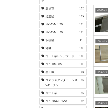
事
船橋市
125
NP-45シ
足立区
122
NP-45MD6W
120
NP-45MD5W
120
板橋区
113
港区
108
富士工業レンジフード
105
NP-60MS8S
105
品川区
104
NP-45シ
タカラスタンダードシス
97
テムキッチン
富士工業
97
NP-P45X1P1AA
95
NP-45シ