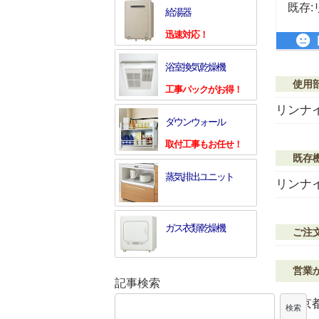
既存:
給湯器
迅速対応！
浴室換気乾燥機
使用
工事パックがお得！
リンナイ
ダウンウォール
取付工事もお任せ！
既存
蒸気排出ユニット
リンナイ
ガス衣類乾燥機
ご注
営業
記事検索
東京都
検索