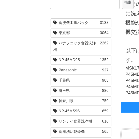
検索
はそ
に洗
機能
食洗機工事パック
3138
機交
東京都
3064
パナソニック食器洗浄
2262
機
以下
す。
NP-45MD9S
1352
MSK1
Panasonic
927
P45M
P45M
千葉県
903
P45M
埼玉県
886
P45M
神奈川県
759
NP-45MS9S
659
リンナイ食器洗浄機
616
食器洗い乾燥機
565