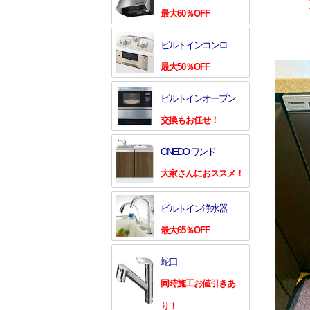
最大60％OFF
ビルトインコンロ
最大50％OFF
ビルトインオーブン
交換もお任せ！
ONEDO ワンド
大家さんにおススメ！
ビルトイン浄水器
最大65％OFF
蛇口
同時施工お値引きあ
り！