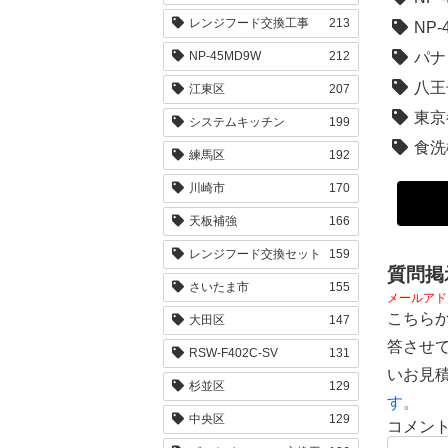
レンジフード交換工事
213
NP-
パナ
NP-45MD9W
212
八王
江東区
207
東京
システムキッチン
199
食洗
練馬区
192
川崎市
170
天板補強
166
レンジフード交換セット
159
質問掲
さいたま市
155
メールアド
こちら
大田区
147
答させ
RSW-F402C-SV
131
いお見
杉並区
129
す。
中央区
129
コメン