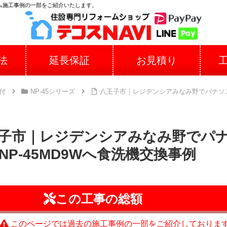
ム施工事例の一部をご紹介いたします。
法
延長保証
お見積り
付
NP-45シリーズ
八王子市｜レジデンシアみなみ野でパナソニック
子市｜レジデンシアみなみ野でパナソ
NP-45MD9Wへ食洗機交換事例
この工事の総額
このページでは過去の施工事例の一部をご紹介しておりま