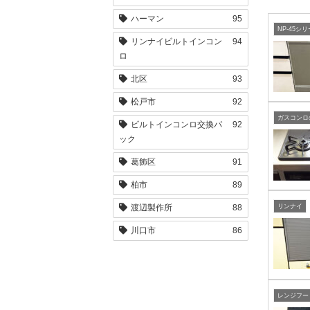
ハーマン
95
NP-45シ
リンナイビルトインコン
94
ロ
北区
93
松戸市
92
ビルトインコンロ交換パ
92
ック
葛飾区
91
柏市
89
渡辺製作所
88
リンナイ
川口市
86