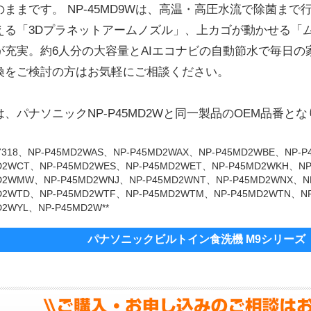
のままです。 NP-45MD9Wは、高温・高圧水流で除菌ま
える「3Dプラネットアームノズル」、上カゴが動かせる「
が充実。約6人分の大容量とAIエコナビの自動節水で毎日の
換をご検討の方はお気軽にご相談ください。
は、パナソニックNP-P45MD2Wと同一製品のOEM品番
7318、NP-P45MD2WAS、NP-P45MD2WAX、NP-P45MD2WBE、NP-
D2WCT、NP-P45MD2WES、NP-P45MD2WET、NP-P45MD2WKH、N
D2WMW、NP-P45MD2WNJ、NP-P45MD2WNT、NP-P45MD2WNX、N
D2WTD、NP-P45MD2WTF、NP-P45MD2WTM、NP-P45MD2WTN、NP
D2WYL、NP-P45MD2W**
パナソニックビルトイン食洗機 M9シリーズ