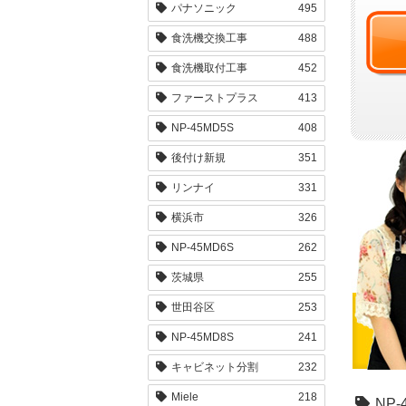
パナソニック
495
食洗機交換工事
488
食洗機取付工事
452
ファーストプラス
413
NP-45MD5S
408
後付け新規
351
リンナイ
331
横浜市
326
NP-45MD6S
262
茨城県
255
世田谷区
253
NP-45MD8S
241
キャビネット分割
232
Miele
218
NP-