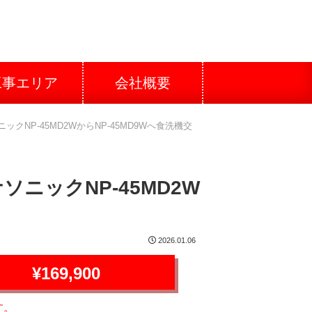
工事エリア
会社概要
NP-45MD2WからNP-45MD9Wへ食洗機交
ニックNP-45MD2W
2026.01.06
¥169,900
す。