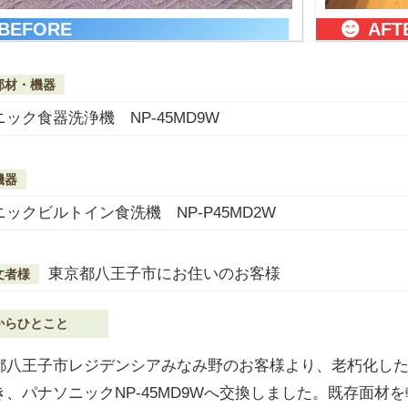
BEFORE
AFT
部材・機器
ック食器洗浄機 NP-45MD9W
機器
ックビルトイン食洗機 NP-P45MD2W
東京都八王子市にお住いのお客様
文者様
からひとこと
都八王子市レジデンシアみなみ野のお客様より、老朽化したNP
き、パナソニックNP-45MD9Wへ交換しました。既存面材