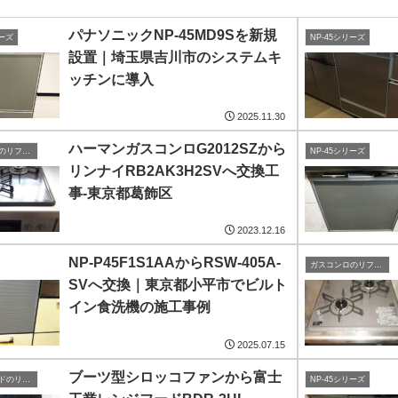
パナソニックNP-45MD9Sを新規
リーズ
NP-45シリーズ
設置｜埼玉県吉川市のシステムキ
ッチンに導入
2025.11.30
ハーマンガスコンロG2012SZから
ガスコンロのリフォーム・取付
NP-45シリーズ
リンナイRB2AK3H2SVへ交換工
事-東京都葛飾区
2023.12.16
NP-P45F1S1AAからRSW-405A-
ガスコンロのリフォーム・取付
SVへ交換｜東京都小平市でビルト
イン食洗機の施工事例
2025.07.15
ブーツ型シロッコファンから富士
レンジフードのリフォーム・取付
NP-45シリーズ