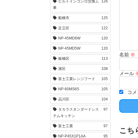
ビルトインコンロ交換工
126
事
船橋市
125
足立区
122
NP-45MD6W
120
NP-45MD5W
120
名前
※
板橋区
113
港区
108
メール
富士工業レンジフード
105
NP-60MS8S
105
コメ
品川区
104
タカラスタンダードシス
97
テムキッチン
富士工業
97
こち
NP-P45X1P1AA
95