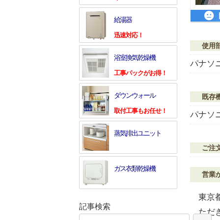
給湯器
迅速対応！
使用
浴室換気乾燥機
パナソニ
工事パックがお得！
ダウンウォール
既存
取付工事もお任せ！
パナソニ
蒸気排出ユニット
ご注
ガス衣類乾燥機
営業
東京
記事検索
ただ