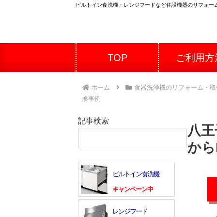
ビルトイン食洗機・レンジフードなど住設機器のリフォー
TOP
ご利用方
ホーム
食器洗浄機のリフォーム・取
換事例
記事検索
八王
検索
から
ビルトイン食洗機
キャンペーン中
レンジフード