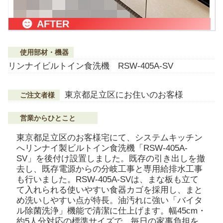
AFTER
使用部材・機器
リンナイビルトイン食洗機 RSW-405A-SV
東京都足立区にお住いのお客様
ご注文者様
営業からひとこと
東京都足立区のお客様宅にて、システムキッチン
へリンナイ製ビルトイン食洗機「RSW-405A-
SV」を後付け設置しました。既存の引き出しを撤
去し、既存電源からの分岐工事と専用給排水工事
も行いました。RSW-405A-SVは、まな板も立て
て入れられる使いやすい食器カゴを採用し、まと
め洗いしやすい点が特長。油汚れに強い「バイタ
ル除菌洗浄」機能で清潔に仕上げます。幅45cm・
約5人分対応の標準サイズで、毎日の家事負担を