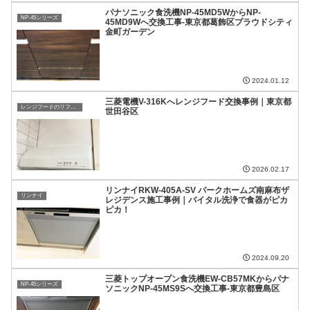
パナソニック食洗機NP-45MD5WからNP-
NP-45シリーズ
45MD9Wへ交換工事-東京都葛飾区プラウドシティ
金町ガーデン
2024.01.12
三菱電機V-316Kへレンジフード交換事例｜東京都
レンジフードのリフォーム・取付
世田谷区
2026.02.17
リンナイRKW-405A-SV パークホームズ南麻布ザ
リンナイ
レジデンス施工事例｜バイタル洗浄で食器がピカ
ピカ！
2024.09.20
三菱トップオープン食洗機EW-CB57MKからパナ
NP-45シリーズ
ソニックNP-45MS9Sへ交換工事-東京都豊島区