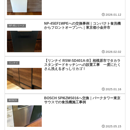
2026.01.12
NP-45EF1WPEへの交換事例｜コンパクト食洗機
NP-45シリーズ
からフロントオープンへ｜東京都小金井市
2026.02.02
【リンナイ RSW-SD401A-B】相模原市でタカラ
リンナイ
スタンダードキッチンへの設置工事 一度にたく
さん洗えるぎっしりカゴ！
2025.01.16
BOSCH SPI6ZMS016へ交換｜パークタワー東京
BOSCH
サウスでの食洗機施工事例
2025.05.15