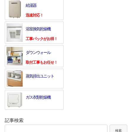
給湯器
迅速対応！
浴室換気乾燥機
工事パックがお得！
ダウンウォール
取付工事もお任せ！
蒸気排出ユニット
ガス衣類乾燥機
記事検索
検索