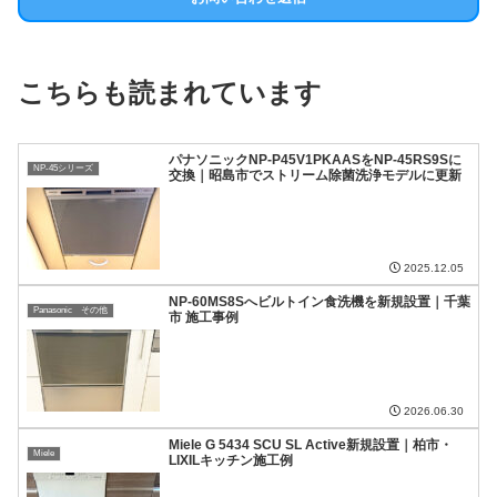
こちらも読まれています
パナソニックNP-P45V1PKAASをNP-45RS9Sに
NP-45シリーズ
交換｜昭島市でストリーム除菌洗浄モデルに更新
2025.12.05
NP-60MS8Sへビルトイン食洗機を新規設置｜千葉
Panasonic その他
市 施工事例
2026.06.30
Miele G 5434 SCU SL Active新規設置｜柏市・
Miele
LIXILキッチン施工例