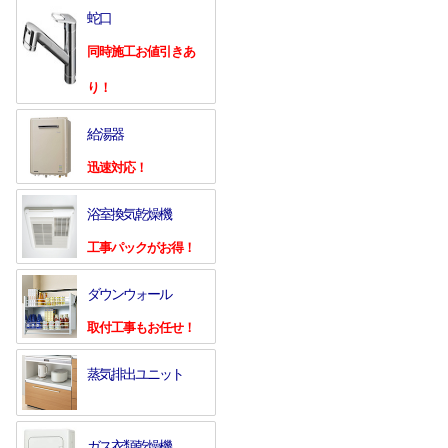
蛇口
同時施工お値引きあ
り！
給湯器
迅速対応！
浴室換気乾燥機
工事パックがお得！
ダウンウォール
取付工事もお任せ！
蒸気排出ユニット
ガス衣類乾燥機