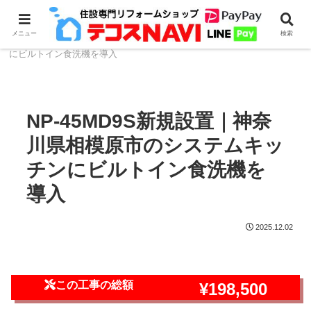
ホーム
食器洗浄機のリフォーム・取付
NP-45シリー
メニュー
検索
ズ
NP-45MD9S新規設置｜神奈川県相模原市のシステムキッチン
にビルトイン食洗機を導入
NP-45MD9S新規設置｜神奈
川県相模原市のシステムキッ
チンにビルトイン食洗機を
導入
2025.12.02
この工事の総額
¥198,500