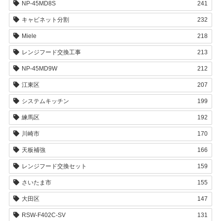
NP-45MD8S
241
キャビネット分割
232
Miele
218
レンジフード交換工事
213
NP-45MD9W
212
江東区
207
システムキッチン
199
練馬区
192
川崎市
170
天板補強
166
レンジフード交換セット
159
さいたま市
155
大田区
147
RSW-F402C-SV
131