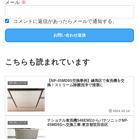
メール
※
コメントに返信があったらメールで通知する。
こちらも読まれています
【NP-45MD9S交換事例】練馬区で食洗機を交
NP-45シリーズ
換！ストリーム除菌洗浄で清潔に
2024.10.14
ナショナル食洗機S46EW2からパナソニックNP-
NP-45シリーズ
45MD9Sへ交換工事-東京都世田谷区