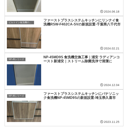
2024.06.18
ファーストプラスシステムキッチンにリンナイ食
ビルトイン食洗機の複雑な設置工事もお任せください！
洗機RSW-F402CA-SVの新規設置-千葉県八千代市
2024.02.21
NP-45MD9S 食洗機交換工事｜浦安 ラディアンコ
NP-45シリーズ
ースト新浦安｜ストリーム除菌洗浄で清潔に
2024.12.04
ファーストプラスシステムキッチンにパナソニッ
NP-45シリーズ
ク食洗機NP‐45MD9Sの新規設置-埼玉県久喜市
2023.11.25