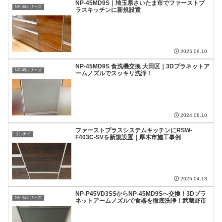
NP-45MD9S｜埼玉県さいたま市でファーストプ
NP-45シリーズ
ラスキッチンに新規設置
2025.09.10
NP-45MD9S 食洗機交換 大田区｜3Dプラネットア
NP-45シリーズ
ームノズルでスッキリ洗浄！
2024.08.10
ファーストプラスシステムキッチンにRSW-
リンナイ
F403C-SVを新規設置｜厚木市施工事例
2025.04.13
NP-P45VD3SSからNP-45MD9Sへ交換！3Dプラ
NP-45シリーズ
ネットアームノズルで食器を徹底洗浄！武蔵野市