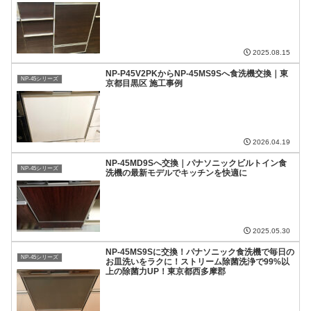
2025.08.15
NP-P45V2PKからNP-45MS9Sへ食洗機交換｜東
NP-45シリーズ
京都目黒区 施工事例
2026.04.19
NP-45MD9Sへ交換｜パナソニックビルトイン食
NP-45シリーズ
洗機の最新モデルでキッチンを快適に
2025.05.30
NP-45MS9Sに交換！パナソニック食洗機で毎日の
NP-45シリーズ
お皿洗いをラクに！ストリーム除菌洗浄で99%以
上の除菌力UP！東京都西多摩郡