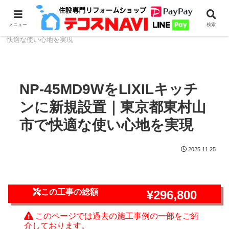
ホーム
食器洗浄機のリフォーム・取付
NP-45シリー
メニュー
検索
ズ
NP-45MD9WをLIXILキッチンに新規設置｜東京都東村山市で
快適な使い心地を実現
NP-45MD9WをLIXILキッチ
ンに新規設置｜東京都東村山
市で快適な使い心地を実現
2025.11.25
この工事の総額
¥296,800
このページでは過去の施工事例の一部をご紹
介しております。