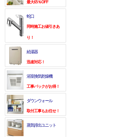
最大65％OFF
蛇口
同時施工お値引きあ
り！
給湯器
迅速対応！
浴室換気乾燥機
工事パックがお得！
ダウンウォール
取付工事もお任せ！
蒸気排出ユニット