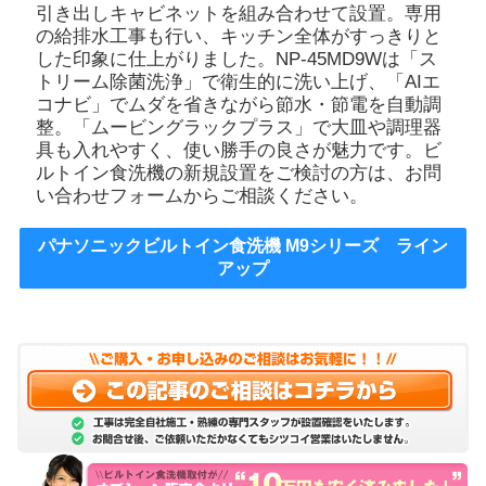
引き出しキャビネットを組み合わせて設置。専用
の給排水工事も行い、キッチン全体がすっきりと
した印象に仕上がりました。NP-45MD9Wは「ス
トリーム除菌洗浄」で衛生的に洗い上げ、「AIエ
コナビ」でムダを省きながら節水・節電を自動調
整。「ムービングラックプラス」で大皿や調理器
具も入れやすく、使い勝手の良さが魅力です。ビ
ルトイン食洗機の新規設置をご検討の方は、お問
い合わせフォームからご相談ください。
パナソニックビルトイン食洗機 M9シリーズ ライン
アップ