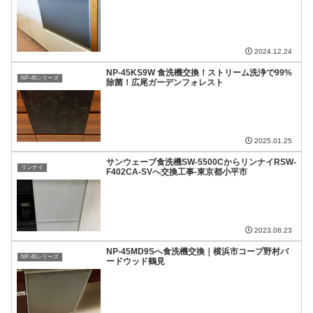
2024.12.24
NP-45KS9W 食洗機交換！ストリーム洗浄で99%
NP-45シリーズ
除菌！広尾ガーデンフォレスト
2025.01.25
サンウェーブ食洗機SW-5500CからリンナイRSW-
リンナイ
F402CA-SVへ交換工事-東京都小平市
2023.08.23
NP-45MD9Sへ食洗機交換｜横浜市コープ野村バ
NP-45シリーズ
ードウッド鶴見