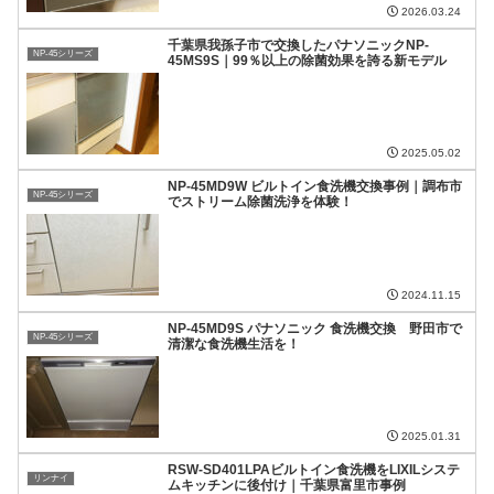
2026.03.24
千葉県我孫子市で交換したパナソニックNP-
NP-45シリーズ
45MS9S｜99％以上の除菌効果を誇る新モデル
2025.05.02
NP-45MD9W ビルトイン食洗機交換事例｜調布市
NP-45シリーズ
でストリーム除菌洗浄を体験！
2024.11.15
NP-45MD9S パナソニック 食洗機交換 野田市で
NP-45シリーズ
清潔な食洗機生活を！
2025.01.31
RSW‑SD401LPAビルトイン食洗機をLIXILシステ
リンナイ
ムキッチンに後付け｜千葉県富里市事例